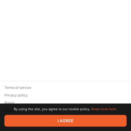
Terms of service
Privacy policy
Brand
By using the site, you agree to our cookie policy.
Read more here.
Support
© 2026 Zaya Solutions Limited. All rights reserved. All trademarks
I AGREE
are the property of their respective owners.