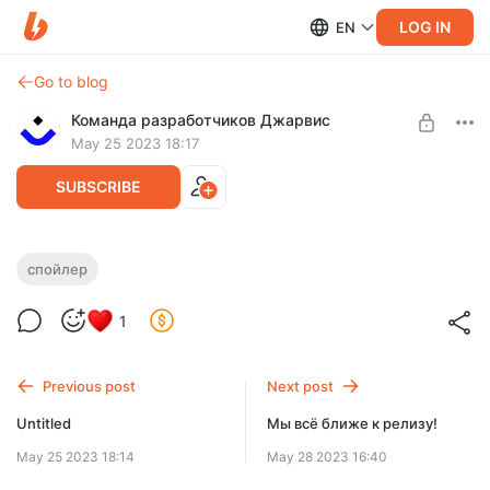
LOG IN
EN
Go to blog
Команда разработчиков Джарвис
May 25 2023 18:17
SUBSCRIBE
Спойлеры)
спойлер
Level required:
Поддержите Джарвис, чтобы узнавать о обновлениях
1
Поддержать разработку Джарвис Телеграмм
первыми!
SUBSCRIBE
Previous post
Next post
Untitled
Мы всё ближе к релизу!
May 25 2023 18:14
May 28 2023 16:40