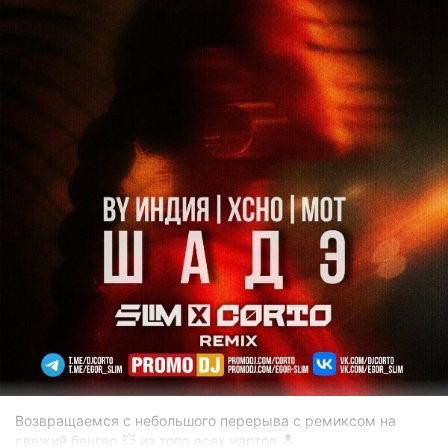
mp3
7.75 Mb
Возвращаемся с небольшого перерыва с ремиксом на
свежий бенгер 💥 из топа всех чартов 🔝