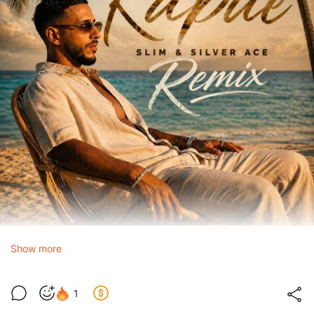
Show more
Эллаи
Карие (Slim & Silver Ace Radio Edit)
1
1.0x