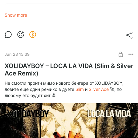
МОТ
Show more
ин да клаб (CORTO X SLIM Remix)
1.0x
0:00
2:23
Jun 23 15:39
XOLIDAYBOY – LOCA LA VIDA (Slim & Silver
МОТ - ин да клаб (CORTO X SLIM Remix).mp3
mp3
Ace Remix)
5.95 Mb
Не смогли пройти мимо нового бенгера от XOLIDAYBOY,
ловите ещё один ремикс в дуэте
Slim
и
Silver Ace
МОТ - ин да клаб (CORTO X SLIM Remix Extended).mp3
🚀, по
mp3
любому это будет хит 🔝
7.66 Mb