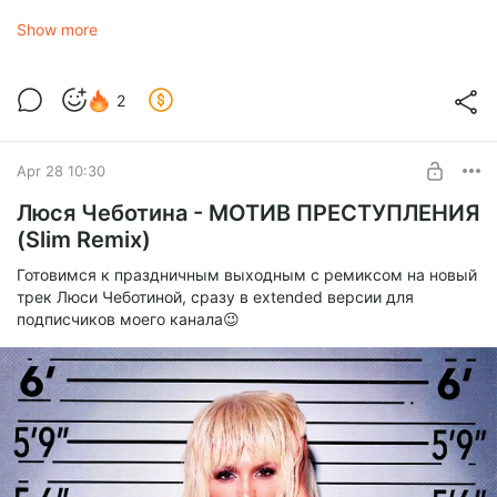
Show more
By Индия, Xcho, MOT
Шадэ (SLIM X CORTO Remix)
2
1.0x
Apr 28 10:30
0:00
3:07
Люся Чеботина - МОТИВ ПРЕСТУПЛЕНИЯ
(Slim Remix)
By Индия, Xcho, MOT - Шадэ (SLIM X CORTO Remix).mp3
mp3
7.31 Mb
Готовимся к праздничным выходным с ремиксом на новый
трек Люси Чеботиной, сразу в extended версии для
подписчиков моего канала😉
By Индия, Xcho, MOT - Шадэ (SLIM X CORTO Remix Extended).mp3
mp3
8.52 Mb