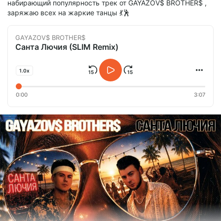
набирающий популярность трек от GAYAZOV$ BROTHER$ ,
Баста, Моя Мишель - Если я буду танцевать (SLIM & Silver Ace Radio Edit).mp3
заряжаю всех на жаркие танцы 💃🕺
mp3
6.40 Mb
GAYAZOV$ BROTHER$
Баста, Моя Мишель - Если я буду танцевать (SLIM & Silver Ace Remix).mp3
Санта Лючия (SLIM Remix)
mp3
7.53 Mb
1.0x
0:00
3:07