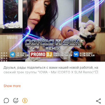
Друзья, рады поделиться с вами нашей новой работой, на
свежий трек группы "IOWA - МЫ (CORTO X SLIM Remix)"💥
IOWA
Show more
МЫ (CORTO X SLIM Remix)
1.0x