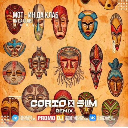
ELMAN, TALIA - Мимо (Slim & Silver Ace Remix).mp3
mp3
8.10 Mb