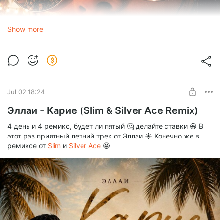
Show more
Jul 02 18:24
Эллаи - Карие (Slim & Silver Ace Remix)
4 день и 4 ремикс, будет ли пятый 🤔 делайте ставки 😃 В
GAYAZOV$ BROTHER$ - Санта Лючия (SLIM Remix).mp3
этот раз приятный летний трек от Эллаи ☀️ Конечно же в
mp3
8.34 Mb
ремиксе от
Slim
и
Silver Ace
🤩
GAYAZOV$ BROTHER$ - Санта Лючия (SLIM Remix Extended).mp3
mp3
10.52 Mb