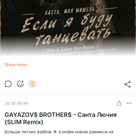
Show more
Баста, Моя Мишель
Если я буду танцевать (SLIM & Silver Ace Radio
Edit)
Jul 18 08:44
1.0x
GAYAZOV$ BROTHER$ - Санта Лючия
(SLIM Remix)
0:00
2:42
Больше летних вайбов ☀️ в моём новом ремиксе на