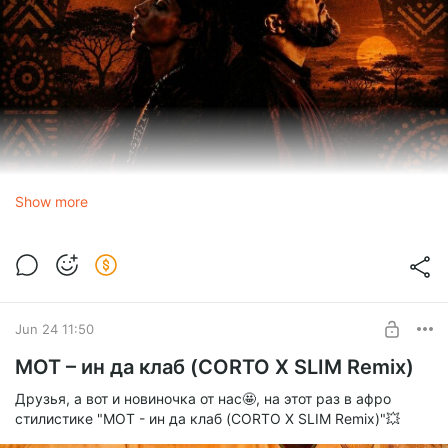
Show more
ELMAN, TALIA
Мимо (Slim & Silver Ace Radio Edit)
1.0x
Jun 24 11:50
0:00
2:53
МОТ – ин да клаб (CORTO X SLIM Remix)
Друзья, а вот и новиночка от нас🤩, на этот раз в афро
ELMAN, TALIA - Мимо (Slim & Silver Ace Radio Edit).mp3
стилистике "МОТ - ин да клаб (CORTO X SLIM Remix)"💥
mp3
6.90 Mb