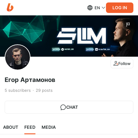
LOG IN
EN
Follow
Егор Артамонов
5
subscribers
29
posts
CHAT
ABOUT
FEED
MEDIA