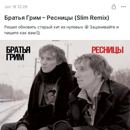
Jun 18 12:29
0:00
2:39
Братья Грим – Ресницы (Slim Remix)
Решил обновить старый хит из нулевых 🤩 Заценивайте и
XOLIDAYBOY - LOCA LA VIDA (Slim & Silver Ace Radio Edit).mp3
пишите как вам🤔
mp3
7.43 Mb
XOLIDAYBOY - LOCA LA VIDA (Slim & Silver Ace Remix).mp3
mp3
9.75 Mb