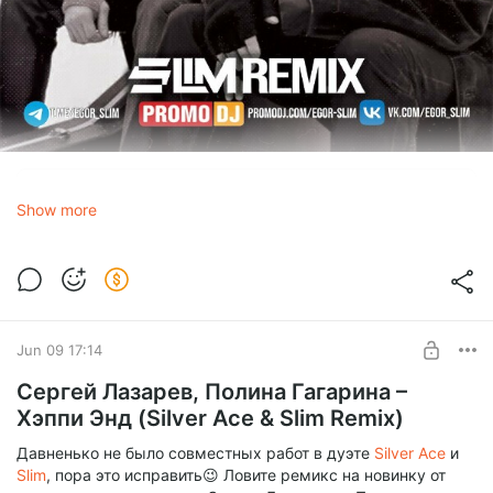
Братья Грим
Show more
Ресницы (Slim Remix)
1.0x
0:00
2:19
Jun 09 17:14
Сергей Лазарев, Полина Гагарина –
Братья Грим - Ресницы (Slim Remix).mp3
mp3
Хэппи Энд (Silver Ace & Slim Remix)
6.10 Mb
Давненько не было совместных работ в дуэте
Silver Ace
и
Slim
, пора это исправить😉 Ловите ремикс на новинку от
Братья Грим - Ресницы (Slim Remix Extended).mp3
mp3