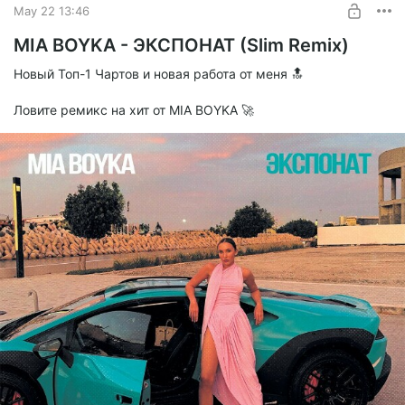
May 22 13:46
Химия (CORTO X SLIM Remix)
MIA BOYKA - ЭКСПОНАТ (Slim Remix)
1.0x
Новый Топ-1 Чартов и новая работа от меня 🔝
0:00
2:28
Ловите ремикс на хит от MIA BOYKA 🚀
CHEBANOV - Химия (CORTO X SLIM Remix).mp3
mp3
7.02 Mb
CHEBANOV - Химия (CORTO X SLIM Remix Extended).mp3
mp3
8.82 Mb