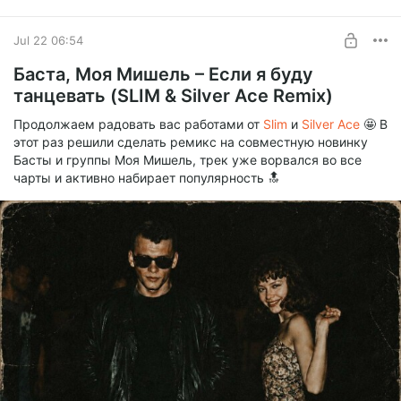
0:00
2:44
Jul 22 06:54
Баста, Моя Мишель – Если я буду
IOWA - МЫ (CORTO X SLIM Remix).mp3
танцевать (SLIM & Silver Ace Remix)
mp3
6.58 Mb
Продолжаем радовать вас работами от
Slim
и
Silver Ace
🤩 В
этот раз решили сделать ремикс на совместную новинку
IOWA - МЫ (CORTO X SLIM Remix Extended).mp3
Басты и группы Моя Мишель, трек уже ворвался во все
mp3
8.50 Mb
чарты и активно набирает популярность 🔝