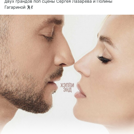
двух грандов поп сцены Сергея Лазарева и Полины
7.41 Mb
Гагариной 🕺💃