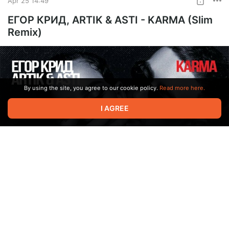
Apr 25 14:49
0:00
2:36
ЕГОР КРИД, ARTIK & ASTI - KARMA (Slim
Remix)
Люся Чеботина - МОТИВ ПРЕСТУПЛЕНИЯ (Slim Remix).mp3
mp3
6.99 Mb
Люся Чеботина - МОТИВ ПРЕСТУПЛЕНИЯ (Slim Remix Extended).mp3
By using the site, you agree to our cookie policy.
Read more here.
mp3
8.67 Mb
I AGREE