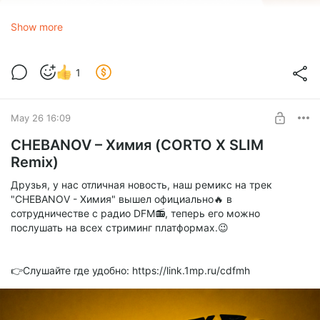
Show more
Сергей Лазарев, Полина Гагарина
1
Хэппи Энд (Silver Ace & Slim Radio Edit)
1.0x
May 26 16:09
CHEBANOV – Химия (CORTO X SLIM
0:00
2:44
Remix)
Друзья, у нас отличная новость, наш ремикс на трек
Сергей Лазарев, Полина Гагарина – Хэппи Энд (Silver Ace & Slim Radio Edit).mp3
"CHEBANOV - Химия" вышел официально🔥 в
mp3
6.46 Mb
сотрудничестве с радио DFM📻, теперь его можно
послушать на всех стриминг платформах.😉
Сергей Лазарев, Полина Гагарина – Хэппи Энд (Silver Ace & Slim Remix).mp3
mp3
8.71 Mb
👉Слушайте где удобно: https://link.1mp.ru/cdfmh