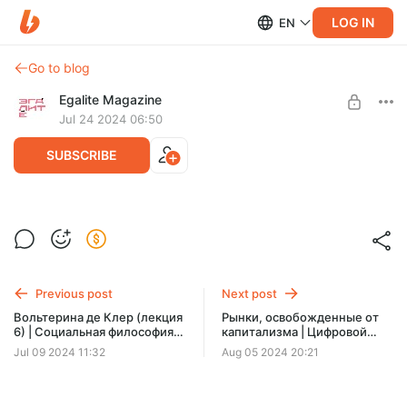
LOG IN
EN
Go to blog
Egalite Magazine
Jul 24 2024 06:50
SUBSCRIBE
Несколько разворотов из нашей новой
книги, которая выйдет в августе
Post is available after purchase
BUY FOR $3.9
Previous post
Next post
Вольтерина де Клер (лекция
Рынки, освобожденные от
6) | Социальная философия
капитализма | Цифровой
американского анархизма
релиз
Jul 09 2024 11:32
Aug 05 2024 20:21