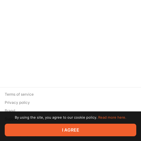
Terms of service
Privacy policy
Brand
By using the site, you agree to our cookie policy.
Read more here.
Support
© 2026 Zaya Solutions Limited. All rights reserved. All trademarks
I AGREE
are the property of their respective owners.