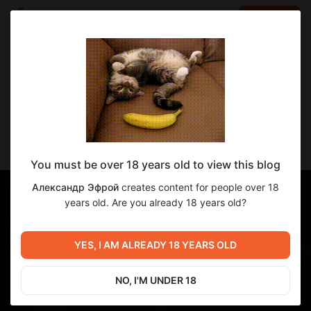
LOG IN
EN
Go to blog
Александр Эфрой
Feb 14 11:00
SUBSCRIBE
Щетина
You must be over 18 years old to view this blog
Александр Эфрой
creates content for people over 18
years old. Are you already 18 years old?
YES, I AM ALREADY 18 YEARS OLD
NO, I'M UNDER 18