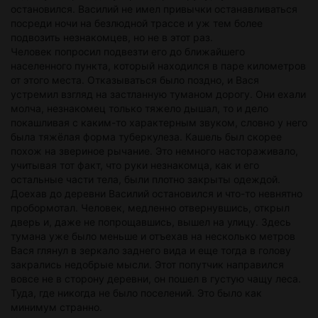
остановился. Василий не имел привычки останавливаться
посреди ночи на безлюдной трассе и уж тем более
подвозить незнакомцев, но не в этот раз.
Человек попросил подвезти его до ближайшего
населенного пункта, который находился в паре километров
от этого места. Отказываться было поздно, и Вася
устремил взгляд на застланную туманом дорогу. Они ехали
молча, незнакомец только тяжело дышал, то и дело
покашливая с каким-то характерным звуком, словно у него
была тяжёлая форма туберкулеза. Кашель был скорее
похож на звериное рычание. Это немного настораживало,
учитывая тот факт, что руки незнакомца, как и его
остальные части тела, были плотно закрыты одеждой.
Доехав до деревни Василий остановился и что-то невнятно
пробормотал. Человек, медленно отвернувшись, открыл
дверь и, даже не попрощавшись, вышел на улицу. Здесь
тумана уже было меньше и отъехав на несколько метров
Вася глянул в зеркало заднего вида и еще тогда в голову
закрались недобрые мысли. Этот попутчик направился
вовсе не в сторону деревни, он пошел в густую чащу леса.
Туда, где никогда не было поселений. Это было как
минимум странно.