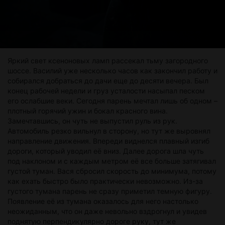
Яркий свет ксеноновых ламп рассекал тьму загородного
шоссе. Василий уже несколько часов как закончил работу и
собирался добраться до дачи еще до десяти вечера. Был
конец рабочей недели и груз усталости насыпал песком
его ослабшие веки. Сегодня парень мечтал лишь об одном –
плотный горячий ужин и бокал красного вина.
Замечтавшись, он чуть не выпустил руль из рук.
Автомобиль резко вильнул в сторону, но тут же выровнял
направление движения. Впереди виднелся плавный изгиб
дороги, который уводил её вниз. Далее дорога шла чуть
под наклоном и с каждым метром её все больше затягивал
густой туман. Вася сбросил скорость до минимума, потому
как ехать быстро было практически невозможно. Из-за
густого тумана парень не сразу приметил темную фигуру.
Появление её из тумана оказалось для него настолько
неожиданным, что он даже невольно вздрогнул и увидев
поднятую перпендикулярно дороге руку, тут же