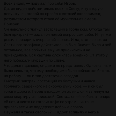
Всех видел, — подумал про себя Игорь.
Да, он видел действительно всех: и Свету, и ту вторую
девушку, с которой он провёл жестокий эксперимент,
результатом которого стала её мучительная смерть.
Призрак...
Он невольно сглотнул застрявший в горле ком. Откуда там
был призрак? — задал он немой вопрос сам себе. И тут же
решил проверить вчерашний звонок. И да, этот звонок со
Светиного телефона действительно был. Значит, было и всё
остальное, все события ему не приснились и не
привиделись. Вся картина сложилась воедино. От этого у
него побежали мурашки по спине.
Что делать дальше, он даже не представлял. Однозначным
было лишь то, что ему необходимо было сейчас же бежать
на работу — он и так достаточно опоздал.
Быстрый завтрак, состоящий из болтушки и чашки
горячего, сваренного на скорую руку кофе, — и он был
готов к дороге. Перед выходом он оглянулся и взглянул на
свою квартиру из прихожей. Света... он её любил, а теперь
её нет, и никто не готовит кофе по утрам, никто не
приласкает и не поддержит добрым словом.
Неужели я такая сволочь? — вдруг всплыло у него в