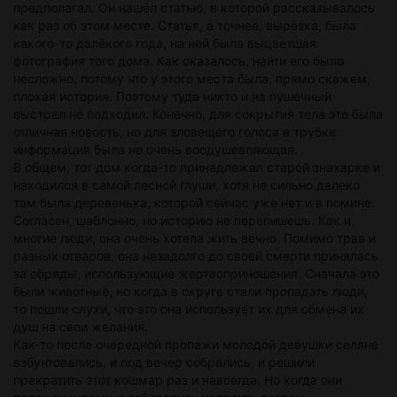
предполагал. Он нашёл статью, в которой рассказывалось
как раз об этом месте. Статья, а точнее, вырезка, была
какого-то далёкого года, на ней была выцветшая
фотография того дома. Как оказалось, найти его было
несложно, потому что у этого места была, прямо скажем,
плохая история. Поэтому туда никто и на пушечный
выстрел не подходил. Конечно, для сокрытия тела это была
отличная новость, но для зловещего голоса в трубке
информация была не очень воодушевляющая.
В общем, тот дом когда-то принадлежал старой знахарке и
находился в самой лесной глуши, хотя не сильно далеко
там была деревенька, которой сейчас уже нет и в помине.
Согласен, шаблонно, но историю не перепишешь. Как и
многие люди, она очень хотела жить вечно. Помимо трав и
разных отваров, она незадолго до своей смерти принялась
за обряды, использующие жертвоприношения. Сначала это
были животные, но когда в округе стали пропадать люди,
то пошли слухи, что это она использует их для обмена их
душ на свои желания.
Как-то после очередной пропажи молодой девушки селяне
взбунтовались, и под вечер собрались, и решили
прекратить этот кошмар раз и навсегда. Но когда они