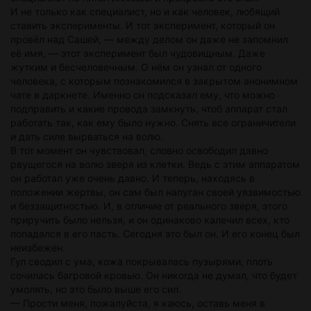
И не только как специалист, но и как человек, любящий
ставить эксперименты. И тот эксперимент, который он
провёл над Сашей, — между делом он даже не запомнил
её имя, — этот эксперимент был чудовищным. Даже
жутким и бесчеловечным. О нём он узнал от одного
человека, с которым познакомился в закрытом анонимном
чате в даркнете. Именно он подсказал ему, что можно
подправить и какие провода замкнуть, чтоб аппарат стал
работать так, как ему было нужно. Снять все ограничители
и дать силе вырваться на волю.
В тот момент он чувствовал, словно освободил давно
рвущегося на волю зверя из клетки. Ведь с этим аппаратом
он работал уже очень давно. И теперь, находясь в
положении жертвы, он сам был напуган своей уязвимостью
и беззащитностью. И, в отличие от реального зверя, этого
приручить было нельзя, и он одинаково калечил всех, кто
попадался в его пасть. Сегодня это был он. И его конец был
неизбежен.
Гул сводил с ума, кожа покрывалась пузырями, плоть
сочилась багровой кровью. Он никогда не думал, что будет
умолять, но это было выше его сил.
— Прости меня, пожалуйста, я каюсь, оставь меня в