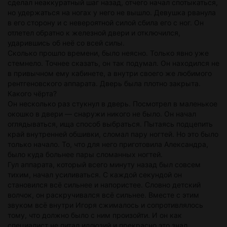
сделал неаккуратный шаг назад, отчего начал спотыкаться,
но удержаться на ногах у него не вышло. Девушка рванула
в его сторону и с невероятной силой сбила его с ног. Он
отлетел обратно к железной двери и отключился,
ударившись об неё со всей силы.
Сколько прошло времени, было неясно. Только явно уже
стемнело. Точнее сказать, он так подумал. Он находился не
в привычном ему кабинете, а внутри своего же любимого
рентгеновского аппарата. Дверь была плотно закрыта.
Какого чёрта?
Он несколько раз стукнул в дверь. Посмотрел в маленькое
окошко в двери — снаружи никого не было. Он начал
оглядываться, ища способ выбраться. Пытаясь подцепить
край внутренней обшивки, сломал пару ногтей. Но это было
только начало. То, что для него приготовила Александра,
было куда больнее пары сломанных ногтей.
Гул аппарата, который всего минуту назад был совсем
тихим, начал усиливаться. С каждой секундой он
становился всё сильнее и напористее. Словно детский
волчок, он раскручивался всё сильнее. Вместе с этим
звуком всё внутри Игоря сжималось и сопротивлялось
тому, что должно было с ним произойти. И он как
специалист не питал иллюзий и прекрасно это знал.