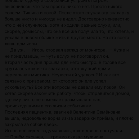
подошли к дому и собирались устроить погром,
выяснилось, что там просто никого нет. Просто никого
совсем. Тишина и покой. После этого случая эту знахарку
больше никто и никогда не видел. Достоверно неизвестно,
что с ней случилось, хотя и ходили разные слухи, или,
скорее, домыслы, что она всё же получила то, что хотела, и
уехала в новом облике жить в другое место. Но это всего
лишь домыслы.
— Да уж, — Игорь оторвал взгляд от монитора. — Хуже и
не придумаешь, — чуть вслух не проговорил он.
Вторая часть дня прошла для него быстро. В голове всё
крутилась какая-то знахарка, этот жуткий дом и
нереальная мистика. Неужели ей удалось? И как это
связано с призраком, от которого он еле успел
ускользнуть? Все эти вопросы не давали ему покоя. Он
хотел скорее закончить работу, чтобы отправиться домой,
где ему никто не помешает размышлять над
происходящими в его жизни событиями.
Последняя пациентка, звали её Валентина Семёновна,
вышла, недовольно ворча из-за задержки приёма, и плотно
закрыла за собой дверь.
Игорь всё сидел задумавшись, как в дверь постучали.
— Приём окончен, — громко сказал мужчина.