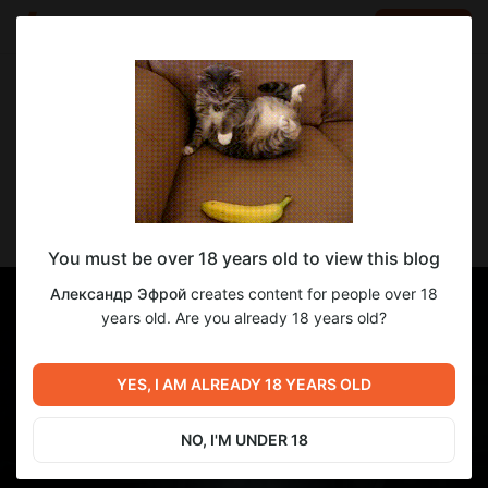
LOG IN
EN
Go to blog
Александр Эфрой
Mar 28 17:00
SUBSCRIBE
Прощение
You must be over 18 years old to view this blog
Александр Эфрой
creates content for people over 18
years old. Are you already 18 years old?
YES, I AM ALREADY 18 YEARS OLD
NO, I'M UNDER 18