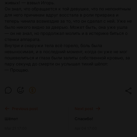
живых! — взвыл Игорь.
Он знал, что обращается к той девушке, что по непонятным
для него причинам вдруг восстала в роли призрака и
теперь чинила возмездие за то, что он сделал с ней. Уже не
было никого видно за дверью. Может быть, она уже ушла
— он не знал, но продолжал молить и в истерике биться о
стенки аппарата.
Внутри и снаружи тела всё горело, боль была
невыносимая, и в последний момент, когда он уже не мог
пошевелиться и глаза были залиты собственной кровью, за
пару секунд до смерти он услышал тихий шёпот:
— Прощаю.
Previous post
Next post
Шёпот
Спасибо!
Mar 21 17:00
Apr 04 17:00