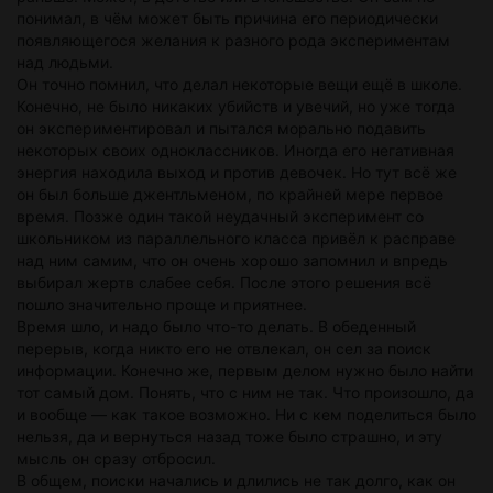
понимал, в чём может быть причина его периодически
появляющегося желания к разного рода экспериментам
над людьми.
Он точно помнил, что делал некоторые вещи ещё в школе.
Конечно, не было никаких убийств и увечий, но уже тогда
он экспериментировал и пытался морально подавить
некоторых своих одноклассников. Иногда его негативная
энергия находила выход и против девочек. Но тут всё же
он был больше джентльменом, по крайней мере первое
время. Позже один такой неудачный эксперимент со
школьником из параллельного класса привёл к расправе
над ним самим, что он очень хорошо запомнил и впредь
выбирал жертв слабее себя. После этого решения всё
пошло значительно проще и приятнее.
Время шло, и надо было что-то делать. В обеденный
перерыв, когда никто его не отвлекал, он сел за поиск
информации. Конечно же, первым делом нужно было найти
тот самый дом. Понять, что с ним не так. Что произошло, да
и вообще — как такое возможно. Ни с кем поделиться было
нельзя, да и вернуться назад тоже было страшно, и эту
мысль он сразу отбросил.
В общем, поиски начались и длились не так долго, как он