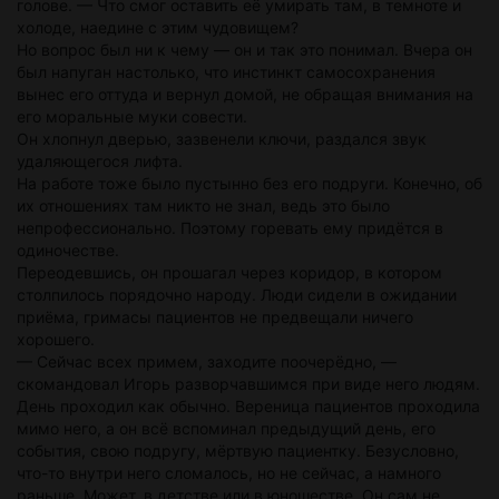
голове. — Что смог оставить её умирать там, в темноте и
холоде, наедине с этим чудовищем?
Но вопрос был ни к чему — он и так это понимал. Вчера он
был напуган настолько, что инстинкт самосохранения
вынес его оттуда и вернул домой, не обращая внимания на
его моральные муки совести.
Он хлопнул дверью, зазвенели ключи, раздался звук
удаляющегося лифта.
На работе тоже было пустынно без его подруги. Конечно, об
их отношениях там никто не знал, ведь это было
непрофессионально. Поэтому горевать ему придётся в
одиночестве.
Переодевшись, он прошагал через коридор, в котором
столпилось порядочно народу. Люди сидели в ожидании
приёма, гримасы пациентов не предвещали ничего
хорошего.
— Сейчас всех примем, заходите поочерёдно, —
скомандовал Игорь разворчавшимся при виде него людям.
День проходил как обычно. Вереница пациентов проходила
мимо него, а он всё вспоминал предыдущий день, его
события, свою подругу, мёртвую пациентку. Безусловно,
что-то внутри него сломалось, но не сейчас, а намного
раньше. Может, в детстве или в юношестве. Он сам не