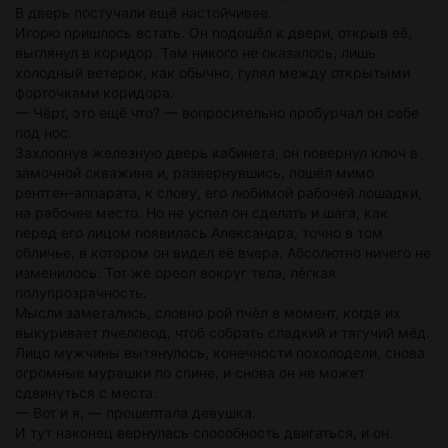
В дверь постучали ещё настойчивее.
Игорю пришлось встать. Он подошёл к двери, открыв её,
выглянул в коридор. Там никого не оказалось, лишь
холодный ветерок, как обычно, гулял между открытыми
форточками коридора.
— Чёрт, это ещё что? — вопросительно пробурчал он себе
под нос.
Захлопнув железную дверь кабинета, он повернул ключ в
замочной скважине и, развернувшись, пошёл мимо
рентген-аппарата, к слову, его любимой рабочей лошадки,
на рабочее место. Но не успел он сделать и шага, как
перед его лицом появилась Александра, точно в том
обличье, в котором он видел её вчера. Абсолютно ничего не
изменилось. Тот же ореол вокруг тела, лёгкая
полупрозрачность.
Мысли заметались, словно рой пчёл в момент, когда их
выкуривает пчеловод, чтоб собрать сладкий и тягучий мёд.
Лицо мужчины вытянулось, конечности похолодели, снова
огромные мурашки по спине, и снова он не может
сдвинуться с места.
— Вот и я, — прошептала девушка.
И тут наконец вернулась способность двигаться, и он