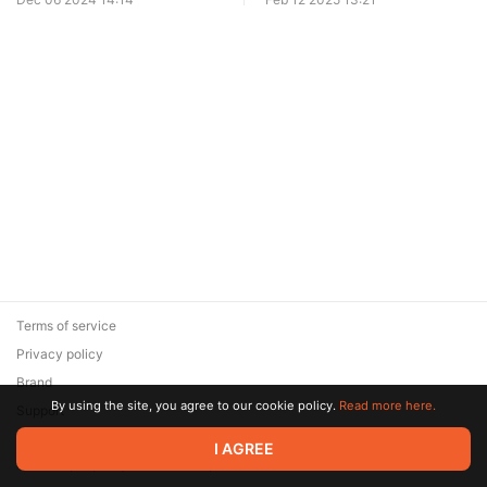
Terms of service
Privacy policy
Brand
By using the site, you agree to our cookie policy.
Read more here.
Support
© 2026 Zaya Solutions Limited. All rights reserved. All trademarks
I AGREE
are the property of their respective owners.