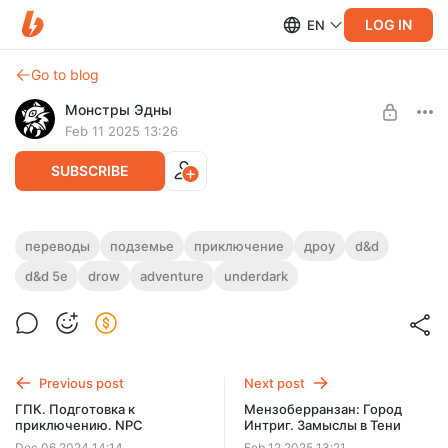
LOG IN
EN
Go to blog
Монстры Эдны
Feb 11 2025 13:26
SUBSCRIBE
ГПК. Отыгрыш Злодеев. Важные NPC
переводы
подземье
приключение
дроу
d&d
Level required:
d&d 5e
drow
adventure
underdark
Рядовой монстр
SUBSCRIBE
Previous post
Next post
ГПК. Подготовка к
Мензоберранзан: Город
приключению. NPC
Интриг. Замыслы в Тени
Dec 06 2024 14:14
Feb 12 2025 13:21