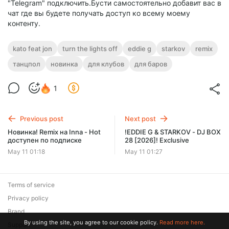
"Telegram" подключить.Бусти самостоятельно добавит вас в
чат где вы будете получать доступ ко всему моему
контенту.
kato feat jon
turn the lights off
eddie g
starkov
remix
танцпол
новинка
для клубов
для баров
1
Previous post
Next post
Новинка! Remix на Inna - Hot
!EDDIE G & STARKOV - DJ BOX
доступен по подписке
28 [2026]! Exclusive
May 11 01:18
May 11 01:27
Terms of service
Privacy policy
Brand
By using the site, you agree to our cookie policy.
Read more here.
Support