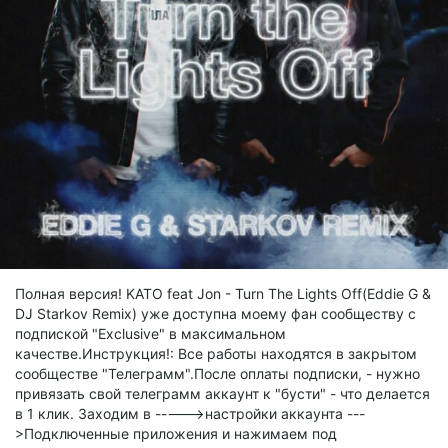
Полная версия! KATO feat Jon - Turn The Lights Off(Eddie G &
DJ Starkov Remix) уже доступна моему фан сообществу с
подпиской "Exclusive" в максимальном
качестве.Инструкция!: Все работы находятся в закрытом
сообществе "Телеграмм".После оплаты подписки, - нужно
привязать свой телеграмм аккаунт к "бусти" - что делается
в 1 клик. Заходим в ----->настройки аккаунта ---
>Подключенные приложения и нажимаем под