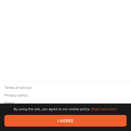
Terms of service
Privacy policy
Brand
By using the site, you agree to our cookie policy.
Read more here.
Support
© 2026 Zaya Solutions Limited. All rights reserved. All trademarks
I AGREE
are the property of their respective owners.