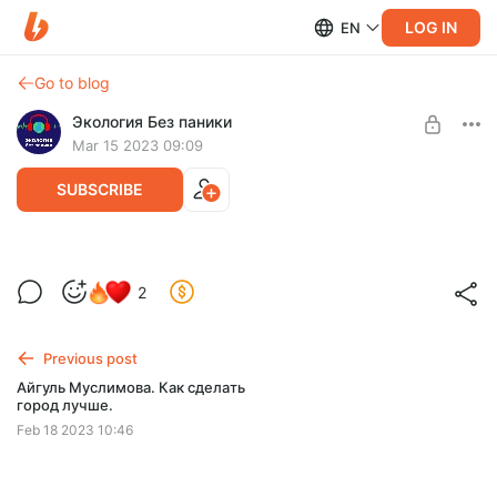
LOG IN
EN
Go to blog
Экология Без паники
Mar 15 2023 09:09
SUBSCRIBE
Пункты приема Upcycling
2
Level required:
Составили список с контактами организаций, в которые
Жай на шай
можно отдать ненужные тебе вещи.
Доступ к списку по ссылке - будет обновляться
Previous post
UNLOCK POST
Айгуль Муслимова. Как сделать
город лучше.
Feb 18 2023 10:46