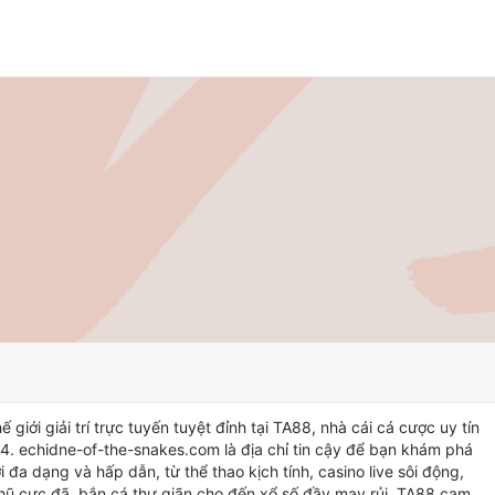
ế giới giải trí trực tuyến tuyệt đỉnh tại TA88, nhà cái cá cược uy tín
. echidne-of-the-snakes.com là địa chỉ tin cậy để bạn khám phá
 đa dạng và hấp dẫn, từ thể thao kịch tính, casino live sôi động,
hũ cực đã, bắn cá thư giãn cho đến xổ số đầy may rủi. TA88 cam