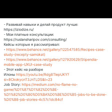
- Развивай навыки и делай продукт лучше:
https://iziodize.ru/
- Мои платные консультации:
https://ruslansharipov.com/consulting/
Кейсы которые я рассматривал:
-
https://www.behance.net/gallery/122547585/Recipes-case-
study-(recepty-samokat)
-
https://www.behance.net/gallery/127920629/Stipendia-
mobile-app-UXUI-case-study
- Этот кейс на разборе
Илоны
https://youtu.be/Rdg8TlepUKY?
si=8CkokycnT3JnTLDS&t=23
Job Story:
https://medium.com/no-flame-no-
game/%D1%87%D1%82%D0%BE-
%D1%82%D0%B0%D0%BA%D0%BE%D0%B5-jobs-to-be-done-
%D0%B8-job-stories-4c57c1dc84cf