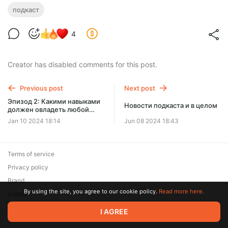
подкаст
4
Creator has disabled comments for this post.
Previous post
Next post
Эпизод 2: Какими навыками
Новости подкаста и в целом
должен овладеть любой
дизайнер
Jan 10 2024 18:14
Jun 08 2024 18:43
Terms of service
Privacy policy
Brand
By using the site, you agree to our cookie policy.
Read more here.
Support
© 2026 Zaya Solutions Limited. All rights reserved. All trademarks
I AGREE
are the property of their respective owners.