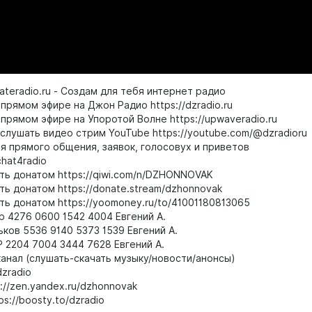
reateradio.ru - Создам для тебя интернет радио
прямом эфире на Джон Радио https://dzradio.ru
прямом эфире на Упоротой Волне https://upwaveradio.ru
слушать видео стрим YouTube https://youtube.com/@dzradioru
ля прямого общения, заявок, голосовух и приветов
chat4radio
ть донатом https://qiwi.com/n/DZHONNOVAK
ть донатом https://donate.stream/dzhonnovak
ть донатом https://yoomoney.ru/to/41001180813065
р 4276 0600 1542 4004 Евгений А.
ьков 5536 9140 5373 1539 Евгений А.
Р 2204 7004 3444 7628 Евгений А.
канал (слушать-скачать музыку/новости/анонсы)
dzradio
://zen.yandex.ru/dzhonnovak
ps://boosty.to/dzradio