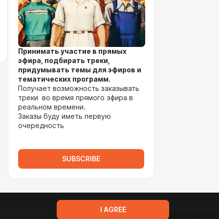
Принимать участие в прямых
эфира, подбирать треки,
придумывать темы для эфиров и
тематических программ.
Получает возможность заказывать
треки во время прямого эфира в
реальном времени.
Заказы буду иметь первую
очередность
SUBSCRIBE
I AGREE
Terms of service
Privacy policy
Brand
Support