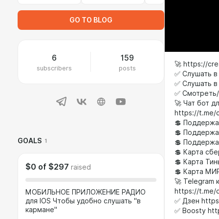
GO TO BLOG
6
159
🚀 https://c
subscribers
posts
✅ Слушать в 
✅ Слушать в 
✅ Смотреть/
🚀 Чат бот д
https://t.me/
💲 Поддержа
💲 Поддержа
GOALS
1
💲 Поддержа
💲 Карта сбе
💲 Карта Тин
$0
of
$297
raised
💲 Карта МИ
🚀 Telegram 
https://t.me/
МОБИЛЬНОЕ ПРИЛОЖЕНИЕ РАДИО
✅ Дзен https
для IOS Чтобы удобно слушать "в
кармане"
✅ Boosty htt