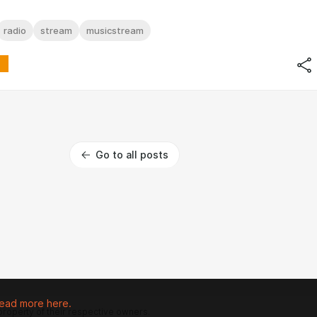
radio
stream
musicstream
Go to all posts
ead more here.
 property of their respective owners.