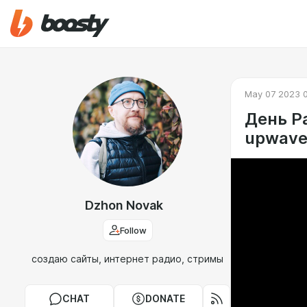
May 07 2023 
День Р
upwaver
Dzhon Novak
Follow
создаю сайты, интернет радио, стримы
CHAT
DONATE