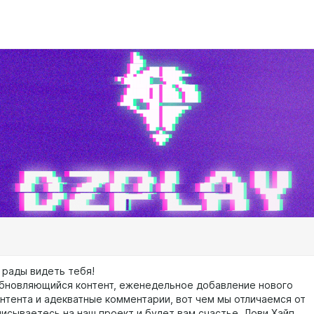
 рады видеть тебя!
бновляющийся контент, еженедельное добавление нового
онтента и адекватные комментарии, вот чем мы отличаемся от
писываетесь на наш проект и будет вам счастье. Лови Хайп