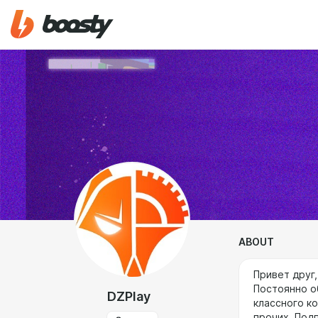
ABOUT
Привет друг,
Постоянно о
DZPlay
классного к
прочих. Под