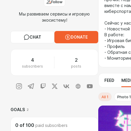
Follow
вместе с нам
киберспорта
Мы развиваем сервисы и игровую
экосистему!
Сейчас у на
- Новостной
В работе:
CHAT
DONATE
- Игровая б
- Профиль
- Обратная с
- Мониторин
4
2
subscribers
posts
FEED
MED
All
1
Photo
1
GOALS
2
0
of
100
paid subscribers