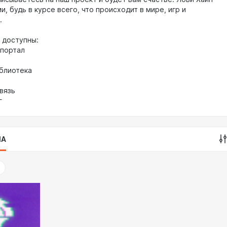
и, будь в курсе всего, что происходит в мире, игр и
.
с доступны:
 портал
иблиотека
вязь
г
IA