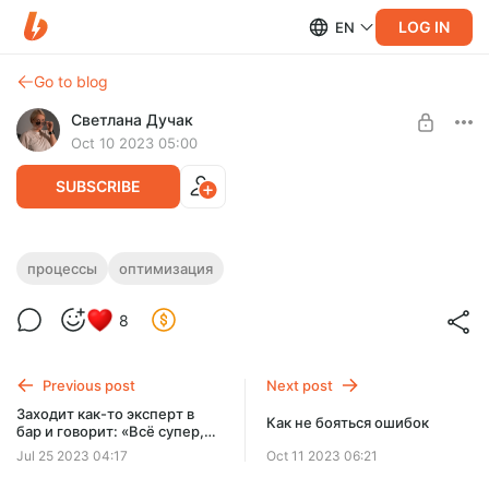
LOG IN
EN
Go to blog
Светлана Дучак
Oct 10 2023 05:00
SUBSCRIBE
Как ускорить производство контента.
процессы
оптимизация
Небольшой пример из практики
Level required:
8
Читать все посты
Показываю на примере одной задачи
UNLOCK POST
Previous post
Next post
$1.28
$0.65 per month
Заходит как-то эксперт в
-
50
%
Как не бояться ошибок
бар и говорит: «Всё супер,
но я эту статью хотел бы
Billed every 12 months.
Jul 25 2023 04:17
Oct 11 2023 06:21
ещё коллегам показать», а
The discount applies to the first 12 months only.
редактор ему отвечает…