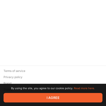
Terms of service
Privacy policy
Brand
By using the site, you agree to our cookie policy.
Read more here.
Support
© 2026 Zaya Solutions Limited. All rights reserved. All trademarks
I AGREE
are the property of their respective owners.