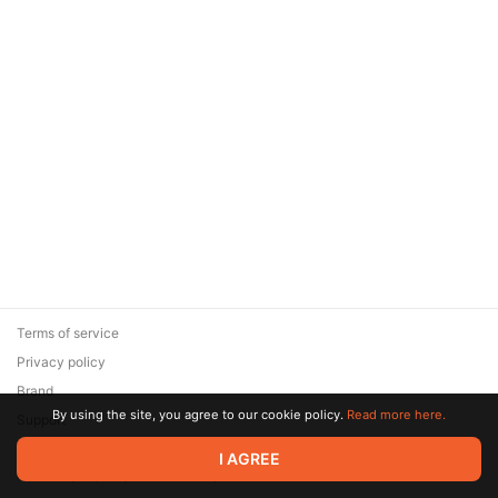
Terms of service
Privacy policy
Brand
By using the site, you agree to our cookie policy.
Read more here.
Support
© 2026 Zaya Solutions Limited. All rights reserved. All trademarks
I AGREE
are the property of their respective owners.