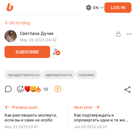
LOG IN
EN
Go to blog
Светлана Дучак
May 29 2023 04:32
SUBSCRIBE
Как отвечать на вопросы. Или защита от
продуктивность
адекватность
токсики
темных искусств
Level required:
19
Читать все посты
UNLOCK POST
Previous post
Next post
$1.27
$0.64 per month
Как разговорить эксперта,
Как подтверждать и
-
50
%
если вы и сами не особо
опровергать одни и те же
тезисы. Три примера
Billed every 12 months.
May 23 2023 05:47
Jun 05 2023 06:20
The discount applies to the first 12 months only.