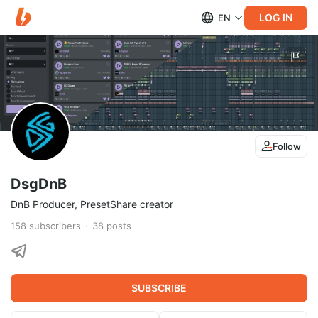
LOG IN
EN
Follow
DsgDnB
DnB Producer, PresetShare creator
158
subscribers
38
posts
SUBSCRIBE