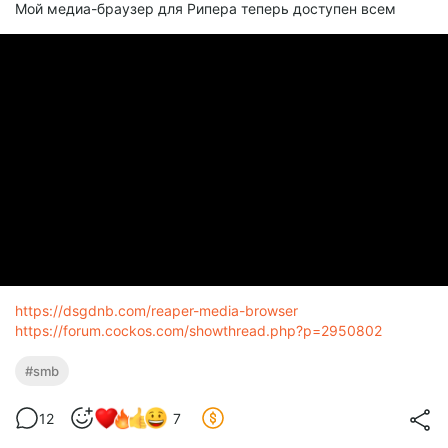
Мой медиа-браузер для Рипера теперь доступен всем
https://dsgdnb.com/reaper-media-browser
https://forum.cockos.com/showthread.php?p=2950802
#smb
12
7