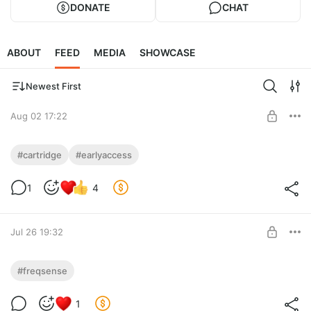
DONATE
CHAT
ABOUT
FEED
MEDIA
SHOWCASE
Newest First
Aug 02 17:22
Cartridge 0.8.0 (Ранний доступ)
#cartridge
#earlyaccess
Level required:
1
4
На чай
SUBSCRIBE
Jul 26 19:32
Freqsense Ключ
#freqsense
Ключ к анализатору спектра Freqsense
Level required:
1