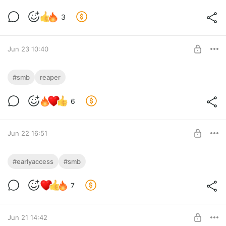
3
Jun 23 10:40
Reaper SMB Ключ
#smb
reaper
Ключ к медиа-браузеру для Reaper
Level required:
6
На чай
UNLOCK POST
Jun 22 16:51
Reaper SMB v0.4.0
#earlyaccess
#smb
Тюнер, рандом, миди, подмена сэмплов и многое другое
Level required:
7
На чай
SUBSCRIBE
Jun 21 14:42