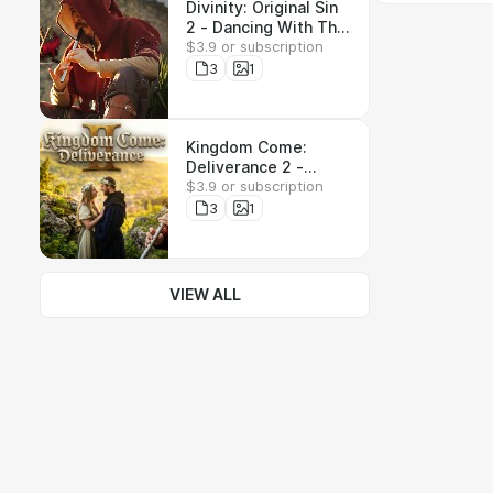
Divinity: Original Sin
2 - Dancing With The
$3.9 or subscription
Source - Wav, Flac,
Mp3
3
1
Kingdom Come:
Deliverance 2 -
$3.9 or subscription
Semin Theme - Wav,
Flac, Mp3
3
1
VIEW ALL