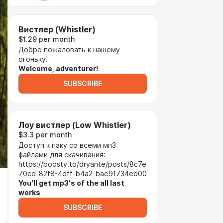
Вистлер (Whistler)
$1.29 per month
Добро пожаловать к нашему
огоньку!
Welcome, adventurer!
SUBSCRIBE
Лоу вистлер (Low Whistler)
$3.3 per month
Доступ к паку со всеми мп3
файлами для скачивания:
https://boosty.to/dryante/posts/8c7e
70cd-82f8-4dff-b4a2-bae91734eb00
You'll get mp3's of the all last
works
SUBSCRIBE