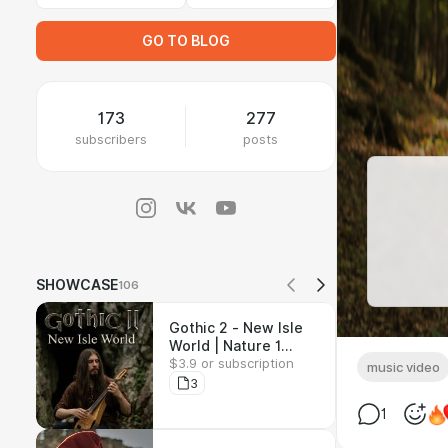
GO TO BLOG
173
277
subscribers
posts
SHOWCASE
106
Gothic 2 - New Isle
World | Nature 1
$3.9 or subscription
Theme - Wav, Flac,
music video
Mp3
3
1