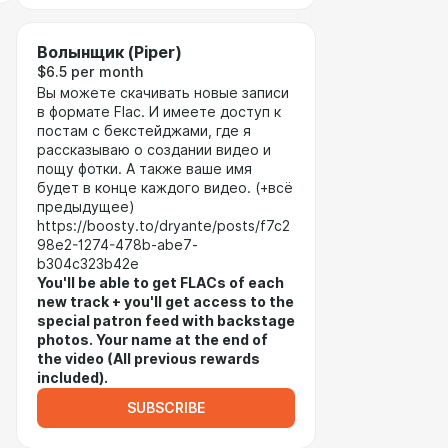
Волынщик (Piper)
$6.5 per month
Вы можете скачивать новые записи
в формате Flac. И имеете доступ к
постам с бекстейджами, где я
рассказываю о создании видео и
пощу фотки. А также ваше имя
будет в конце каждого видео. (+всё
предыдущее)
https://boosty.to/dryante/posts/f7c2
98e2-1274-478b-abe7-
b304c323b42e
You'll be able to get FLACs of each
new track + you'll get access to the
special patron feed with backstage
photos. Your name at the end of
the video (All previous rewards
included).
SUBSCRIBE