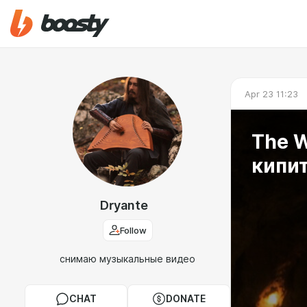
Apr 23 11:23
The W
кипит
Dryante
Follow
снимаю музыкальные видео
CHAT
DONATE