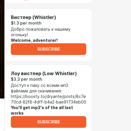
Вистлер (Whistler)
$1.3 per month
Добро пожаловать к нашему
огоньку!
Welcome, adventurer!
SUBSCRIBE
Лоу вистлер (Low Whistler)
$3.3 per month
Доступ к паку со всеми мп3
файлами для скачивания:
https://boosty.to/dryante/posts/8c7e
70cd-82f8-4dff-b4a2-bae91734eb00
You'll get mp3's of the all last
works
SUBSCRIBE