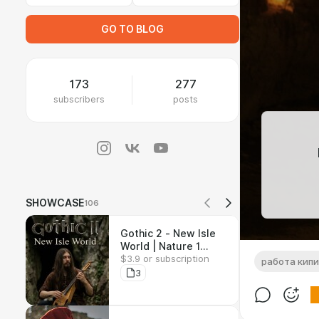
GO TO BLOG
173
277
subscribers
posts
SHOWCASE
106
Gothic 2 - New Isle
World | Nature 1
$3.9 or subscription
Theme - Wav, Flac,
работа кип
Mp3
3