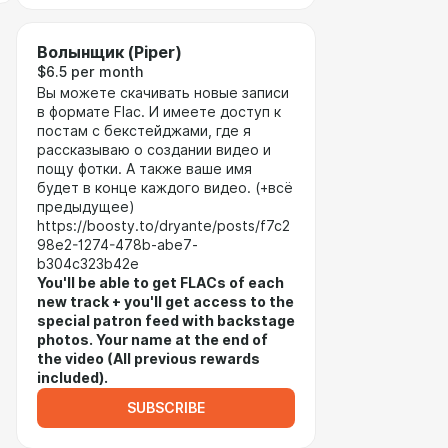
Волынщик (Piper)
$6.5 per month
Вы можете скачивать новые записи
в формате Flac. И имеете доступ к
постам с бекстейджами, где я
рассказываю о создании видео и
пощу фотки. А также ваше имя
будет в конце каждого видео. (+всё
предыдущее)
https://boosty.to/dryante/posts/f7c2
98e2-1274-478b-abe7-
b304c323b42e
You'll be able to get FLACs of each
new track + you'll get access to the
special patron feed with backstage
photos. Your name at the end of
the video (All previous rewards
included).
SUBSCRIBE