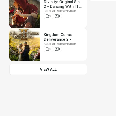
Divinity: Original Sin
2 - Dancing With The
$3.9 or subscription
Source - Wav, Flac,
Mp3
3
1
Kingdom Come:
Deliverance 2 -
$3.9 or subscription
Semin Theme - Wav,
Flac, Mp3
3
1
VIEW ALL