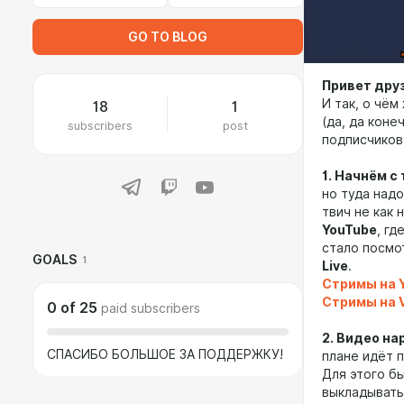
GO TO BLOG
Привет друз
И так, о чё
18
1
(да, да коне
subscribers
post
подписчиков!
1. Начнём с
но туда надо
твич не как
YouTube
, гд
стало посмо
GOALS
1
Live
.
Стримы на 
Стримы на V
0
of
25
paid subscribers
2. Видео на
СПАСИБО БОЛЬШОЕ ЗА ПОДДЕРЖКУ!
плане идёт 
Для этого б
выкладывать