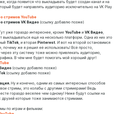
 же, когда появится что выкладывать будет создан канал и на
торый будет направлять аудиторию исключительно на VK Play
со стримов YouTube
со стримов VK Видео
(ссылку добавлю позже)
Тут уже гораздо интереснее, кроме
YouTube
и
VK Видео
,
т выкладываться ещё на несколько платформ. Одна из них это
тный
TikTok
, и вторая
Pinterest
. И вот на второй остановимся
, почему же я решил её использовать! Всё просто,
 через эту систему тоже можно привлекать аудиторию,
рафика. В чём мне будет помогать мой хороший друг!
Tube
 Видео
(ссылку добавлю позже)
Tok
(ссылку добавлю позже)
рация.
Ну и конечно, одним из самых интересных способов
свои стримы, это колабы с другими стримерами! Ведь
месте гораздо веселее чем одному! Ниже будут ссылки на
х друзей которые тоже занимаются стримами.
мы по играм и фильмам:
YouTube