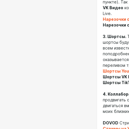
пункте). Так
VK Видео
ко
Live.
Нарезочки 
Нарезочки 
3. Шортсы.
шортсы буду
всем извес
поподробнее
оказывается
переливом т
Шортсы You
Шортсы VK
Шортсы Tik
4. Коллабо
продвигать 
двигаться в
моих близки
DOVOD
Стри
Стримы на 