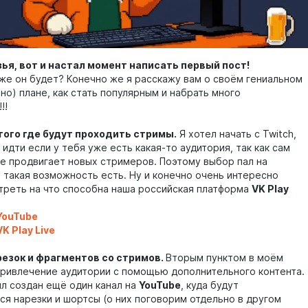
ья, вот и настал момент написать первый пост!
м же он будет? Конечно же я расскажу вам о своём гениальном
чно) плане, как стать популярным и набрать много
!!
 того где будут проходить стримы.
Я хотел начать с Twitch,
 идти если у тебя уже есть какая-то аудитория, так как сам
 не продвигает новых стримеров. Поэтому выбор пал на
е такая возможность есть. Ну и конечно очень интересно
треть на что способна наша российская платформа
VK Play
YouTube
K Play Live
резок и фрагментов со стримов.
Вторым пунктом в моём
привлечение аудитории с помощью дополнительного контента.
ыл создан ещё один канал на
YouTube
, куда будут
ся нарезки и шортсы (о них поговорим отдельно в другом