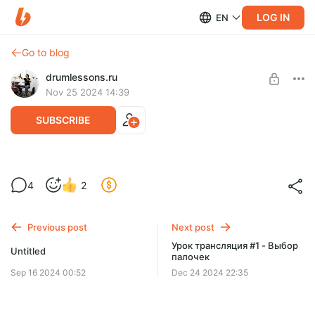
LOG IN
EN
Go to blog
drumlessons.ru
Nov 25 2024 14:39
SUBSCRIBE
В этой трансляции я рассказываю о различных видах
захватов, преимуществах и недостатках каждого их них и
4
2
отвечаю на вопросы.
Level required:
Базовый уровень
Previous post
Next post
UNLOCK POST
Урок трансляция #1 - Выбор
Untitled
палочек
Sep 16 2024 00:52
Dec 24 2024 22:35