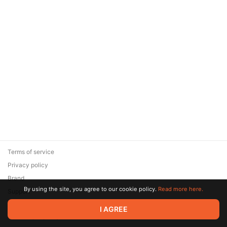
Terms of service
Privacy policy
Brand
By using the site, you agree to our cookie policy.
Read more here.
Support
© 2026 Zaya Solutions Limited. All rights reserved. All trademarks
I AGREE
are the property of their respective owners.