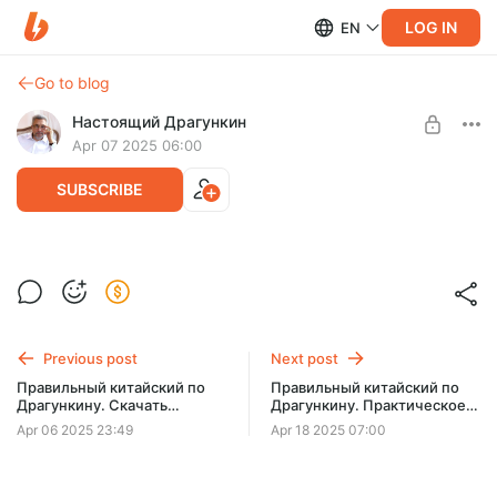
LOG IN
EN
Go to blog
Настоящий Драгункин
Apr 07 2025 06:00
SUBSCRIBE
Правильный китайский по Драгункину.
Первый у
Level required:
Доступ ко всем материалам
Конспект урока: https://dragunkin.net/first-lesson-part-i-
pronunciation-i/
Previous post
Next post
UNLOCK POST
Правильный китайский по
Правильный китайский по
Драгункину. Скачать
Драгункину. Практическое
конспект лекций
занятие
Apr 06 2025 23:49
Apr 18 2025 07:00