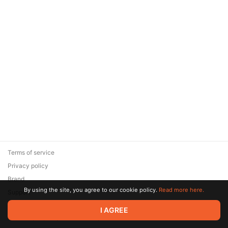
Terms of service
Privacy policy
Brand
By using the site, you agree to our cookie policy.
Read more here.
Support
© 2026 Zaya Solutions Limited. All rights reserved. All trademarks
I AGREE
are the property of their respective owners.