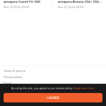
аппарата Yuwell YH-560
аппарата iBreeze 20A / 20A
pro
Nov 18 2024 06:00
Nov 22 2024 06:00
Terms of service
Privacy policy
Brand
By using the site, you agree to our cookie policy.
Read more here.
Support
© 2026 Zaya Solutions Limited. All rights reserved. All trademarks
I AGREE
are the property of their respective owners.