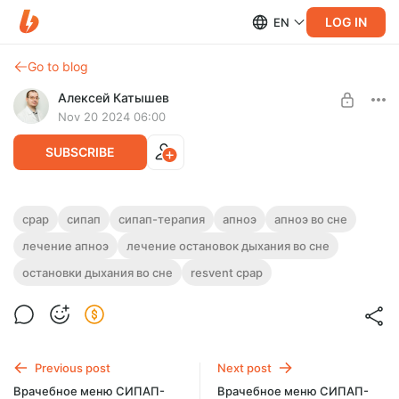
LOG IN
EN
Go to blog
Алексей Катышев
Nov 20 2024 06:00
SUBSCRIBE
Врачебное меню СИПАП-аппарата RX
cpap
сипап
сипап-терапия
апноэ
апноэ во сне
iBreeze 20A plus
Post is available after purchase
лечение апноэ
лечение остановок дыхания во сне
Врачебное меню СИПАП-аппарата Resvent iBreeze 20A+.
остановки дыхания во сне
resvent cpap
BUY FOR $24.5
Видео (14 мин)+PDF-файл (15 стр) с подробным описанием
настроек и советами для новичков
Previous post
Next post
Врачебное меню СИПАП-
Врачебное меню СИПАП-