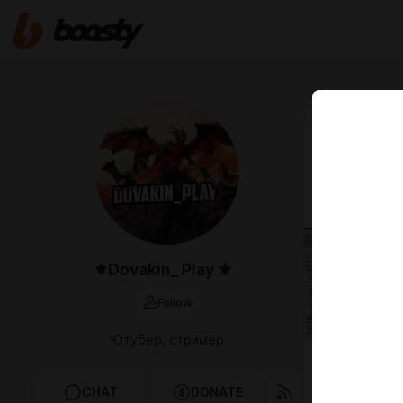
Jan 27 10:05
Борис 
Всем привет,
будут называ
⚜︎Dovakin_ Play ⚜︎
Follow
Ютубер, стример
CHAT
DONATE