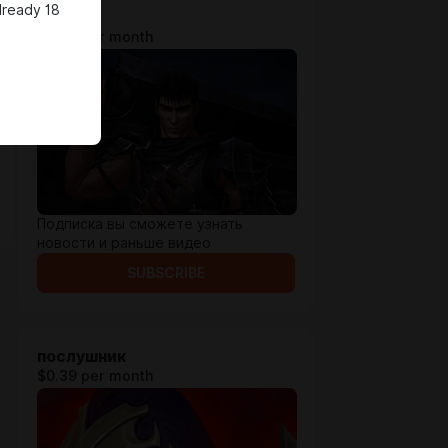
lready 18
Мечник
$0.26 per month
Подписка вы сможете узнать
новости и раньше видео
SUBSCRIBE
послушник
$0.39 per month