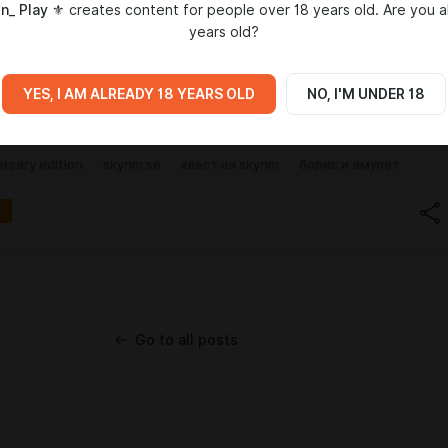
n_ Play ⚜︎
creates content for people over 18 years old. Are you a
years old?
YES, I AM ALREADY 18 YEARS OLD
NO, I'M UNDER 18
ersary edition
skyrim se
квест на skyrim
борис и амулет
Go to all posts