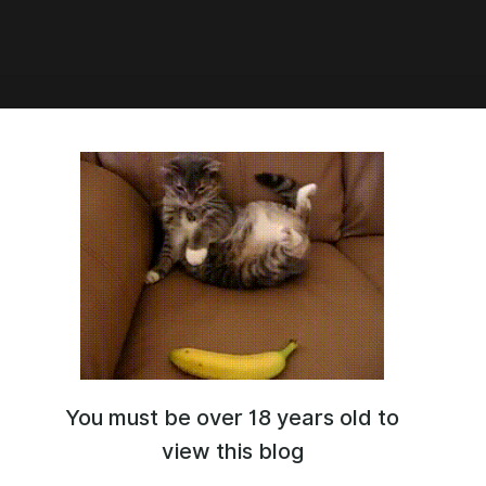
и Амулет
 друзья, а я сегодня продолжаю делать квест на skyrim а
ться квест Борис и Амулет.
You must be over 18 years old to
view this blog