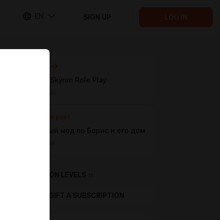
EN
SIGN UP
LOG IN
Next post
Обзор на Skyrim Role Play
Jan 28 18:26
Previous post
мой первый мод по Борис и его дом
Jan 22 11:08
SUBSCRIPTION LEVELS
11
GIFT A SUBSCRIPTION