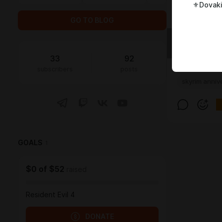
⚜︎Dovaki
GO TO BLOG
33
92
subscribers
posts
skyrim anniv
GOALS
1
$0
of
$52
raised
Resident Evil 4
DONATE