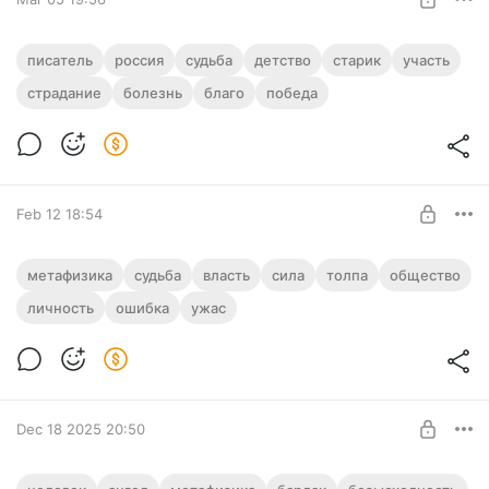
Чехов - маленький человечек или
писатель
россия
судьба
детство
старик
участь
великий гений?
страдание
болезнь
благо
победа
Level required:
О кармической задаче Чехова
Эксклюзивные материалы
UNLOCK POST
Feb 12 18:54
Мое отношение к Владимиру
метафизика
судьба
власть
сила
толпа
общество
Маяковскому. Скучнейшая статья
личность
ошибка
ужас
Level required:
О метафизической стороне личности поэта Маяковского
Эксклюзивные материалы
UNLOCK POST
Dec 18 2025 20:50
О глубокой социальной песне «Бодун