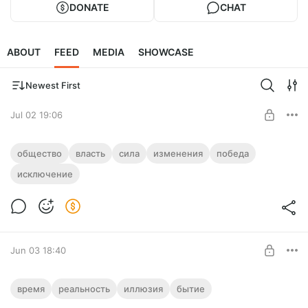
DONATE
CHAT
ABOUT
FEED
MEDIA
SHOWCASE
Newest First
Jul 02 19:06
INERIS глубочайшая метафизико-
общество
власть
сила
изменения
победа
социальная песня «Про чертиков»
исключение
Level required:
Там еще много по тексту, но сколько смог...
Эксклюзивные материалы
UNLOCK POST
Jun 03 18:40
Почему невозможен перенос эфирного
время
реальность
иллюзия
бытие
тела из настоящего в прошлое или