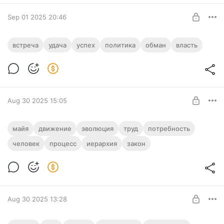
Sep 01 2025 20:46
Малая Русская Империя - Глава 3 - ЦК
встреча
удача
успех
политика
обман
власть
КПСС и Ройфеллер
Level required:
Завершение 3 главы Романа
Материалы, которых нет даже на сайте
UNLOCK POST
Aug 30 2025 15:05
От каждого по способностям, каждому
майя
движение
эволюция
труд
потребность
по потребностям или труду?
человек
процесс
иерархия
закон
Метафизический взгляд
Level required:
Эксклюзивные материалы
О векторности движения в Майе в целом
UNLOCK POST
Aug 30 2025 13:28