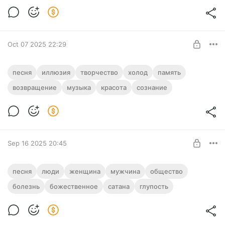
Эксклюзивные материалы
UNLOCK POST
Oct 07 2025 22:29
«Люди скользят» группы Сердце Тру -
песня
иллюзия
творчество
холод
память
сложная песня не метафизического
возвращение
музыка
красота
сознание
значения
Level required:
Эксклюзивные материалы
Довольно большая статья получилась, но песня
проанализирована до конца
UNLOCK POST
Sep 16 2025 20:45
«Мусорный ветер» группы Крематорий
песня
люди
женщина
мужчина
общество
— песня о текущих реалиях
болезнь
божественное
сатана
глупость
Level required:
О смысле песни, которую все и так "знают"
Эксклюзивные материалы
UNLOCK POST