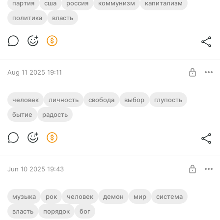
Малая Русская Империя - Глава 3 - ЦК
партия
сша
россия
коммунизм
капитализм
КПСС и Ройфеллер
политика
власть
Level required:
начало 3 Главы романа
Материалы, которых нет даже на сайте
UNLOCK POST
Aug 11 2025 19:11
Оззи Осборн - посмертие. Очень
человек
личность
свобода
выбор
глупость
интересная статья
бытие
радость
Level required:
В трех шагах (мышление, поведение, намерение) от Ада...
Эксклюзивные материалы
SUBSCRIBE
Jun 10 2025 19:43
О неоднозначной песне «Гитары»
музыка
рок
человек
демон
мир
система
группы Бригадный подряд
власть
порядок
бог
Level required: