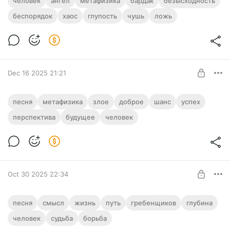
человек
ангел
метафизика
бардак
безысходность
Гуманитария» на стихи Прокофия
беспорядок
хаос
глупость
чушь
ложь
Хлебодарова
Level required:
Эксклюзивные материалы
О прозревшем человеке честная песня
UNLOCK POST
Dec 16 2025 21:21
Метафизическая песня «Дворник»
песня
метафизика
злое
доброе
шанс
успех
группы Агата Кристи о будущем после
перспектива
будущее
человек
смерти для большинства людей
Level required:
Эксклюзивные материалы
Тут тизер ни к чему.
UNLOCK POST
Oct 30 2025 22:34
«Дарья, Дарья...» - глубочайшая песня
песня
смысл
жизнь
путь
гребенщиков
глубина
Аквариума
человек
судьба
борьба
Level required:
Ван Гог умер, Дарья, а мы еще нет...