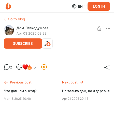
LOG IN
EN
Go to blog
Дом Легкодумова
Apr 03 2025 02:23
SUBSCRIBE
Сколько мы потратили, сколько мы
2
5
потратим
Level required:
3: Дом Легкодумова + деревня Пустынь
Этот пост посвящен фактическим и будущим расходам
проекта и полезен будет тем, кто ещё только думает о
Previous post
Next post
UNLOCK POST
покупке дома старого фонда.
Что дал нам выезд?
Не только дом, но и деревня
Mar 18 2025 20:40
Apr 21 2025 20:45