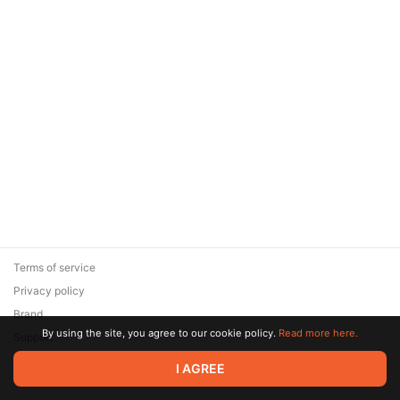
Terms of service
Privacy policy
Brand
By using the site, you agree to our cookie policy.
Read more here.
Support
© 2026 Zaya Solutions Limited. All rights reserved. All trademarks
I AGREE
are the property of their respective owners.