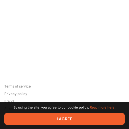
Terms of service
Privacy policy
Brand
By using the site, you agree to our cookie policy.
Read more here.
Support
© 2026 Zaya Solutions Limited. All rights reserved. All trademarks
I AGREE
are the property of their respective owners.