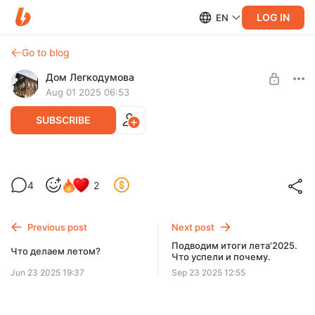
LOG IN
EN
Go to blog
Дом Легкодумова
Aug 01 2025 06:53
SUBSCRIBE
Прощальный румтур...
4
2
Level required:
Запомним дом таким, каким он был с нами весь 2024г.
3: Дом Легкодумова + деревня Пустынь
Previous post
Next post
SUBSCRIBE
Подводим итоги лета'2025.
Что делаем летом?
Что успели и почему.
Jun 23 2025 19:37
Sep 23 2025 12:55