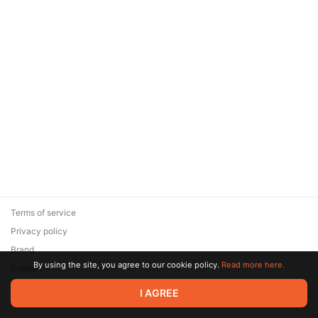
Terms of service
Privacy policy
Brand
By using the site, you agree to our cookie policy.
Read more here.
Support
© 2026 Zaya Solutions Limited. All rights reserved. All trademarks
I AGREE
are the property of their respective owners.