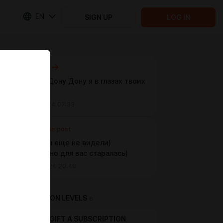
EN
SIGN UP
LOG IN
Next post
На Дону Дону Дону я в глазах твоих
тону
Sep 18 2024 07:33
Previous post
Такого вы еще не видели)
специально для вас старалась)
Aug 23 2024 20:48
SUBSCRIPTION LEVELS
6
GIFT A SUBSCRIPTION