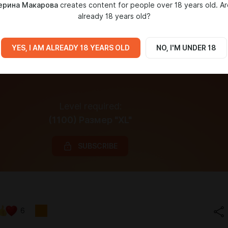
ерина Макарова
creates content for people over 18 years old. A
already 18 years old?
YES, I AM ALREADY 18 YEARS OLD
NO, I'M UNDER 18
Level required:
(1100) Размер "XL"
SUBSCRIBE
6