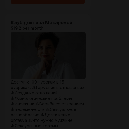
Клуб доктора Макаровой
$19.2 per month
Доступ к 100+ урокам в 15
рубриках: 🔺Гармония в отношениях
🔺Создание отношений
🔺Физиологические проблемы
🔺Инфекции 🔺Борьба со старением
🔺Беременность 🔺Сексуальное
разнообразие 🔺Достижение
оргазма 🔺Что нужно мужчине
🔺Сексуальные травмы