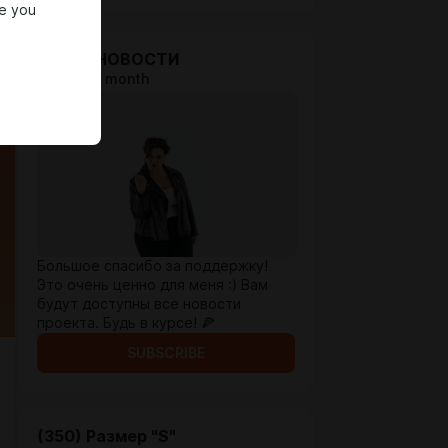
re you
(130)🥕НОВОСТИ
$1.67 per month
Большое спасибо за поддержку!
Это очень ценно для меня :) Вам
будут доступны все новости
проекта. Будь в курсе! 🍕
SUBSCRIBE
(350) Размер "S"