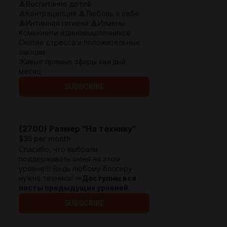
🔺Воспитание детей
🔺Контрацепция 🔺Любовь к себе
🔺Интимная гигиена 🔺Измены
Комьюнити единомышленников
Снятие стресса и положительные
эмоции
Живые прямые эфиры каждый
месяц
SUBSCRIBE
(2700) Размер "На технику"
$35 per month
Спасибо, что выбрали
поддерживать меня на этом
уровне!!! Ведь любому блогеру
нужна техника! 🥕
Доступны все
посты предыдущих уровней.
SUBSCRIBE