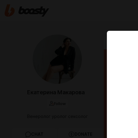
Sep 16 2024 0
Когда
как я
получ
Екатерина Макарова
Follow
Венеролог уролог сексолог
CHAT
DONATE