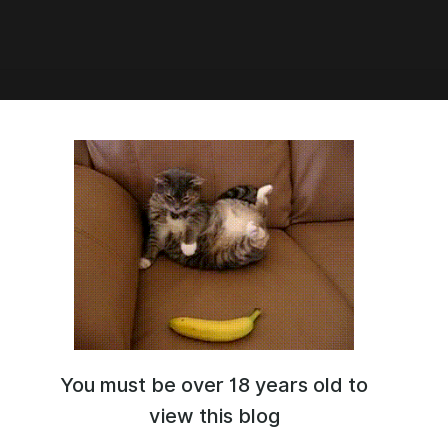
7:41
 сказала фотографу снять,
 иду, а получилось то, что
илось 😅
You must be over 18 years old to
view this blog