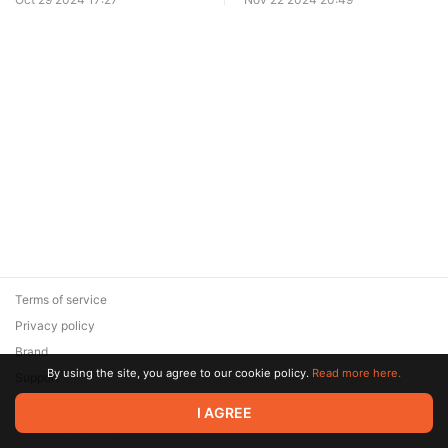
Terms of service
Privacy policy
Brand
By using the site, you agree to our cookie policy.
Read more here.
Support
© 2026 Zaya Solutions Limited. All rights reserved. All trademarks
I AGREE
are the property of their respective owners.