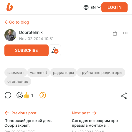
LOG IN
EN
Go to blog
Dobrotehnik
Nov 02 2024 10:51
SUBSCRIBE
Короткое видео о дизайнерских
варммет
warmmet
радиаторы
трубчатые радиаторы
радиаторах Вармет.
отопление
Level required:
Я с тобой, бро!
1
SUBSCRIBE
Previous post
Next post
Печорский детский дом.
Сегодня поговорим про
Сбор закрыт.
правила монтажа
радиаторов отопления
Oct 29 2024 17:27
Nov 22 2024 20:49