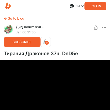
LOG IN
EN
Go to blog
Днд Хочет жить
Jan 06 21:30
SUBSCRIBE
Тирания Драконов 37ч. DnD5e