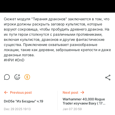
Сюжет модуля "Тирания драконов" заключается в том, что
игроки должны раскрыть заговор культистов, которые
воруют сокровища, чтобы пробудить древнего дракона. На
их пути герои столкнутся с различными противниками,
включая культистов, драконов и другие фантастические
существа. Приключение охватывает разнообразные
локации, такие как деревни, заброшенные крепости и даже
драконьи логова.
#НРИ #DnD
Previous post
Next post
Warhammer 40,000 Rogue
DnD5e "Из Бездны" ч.19
Trader изучаем Ваху ( 17
часть )
Dec 29 2025 19:13
Jan 07 20:59