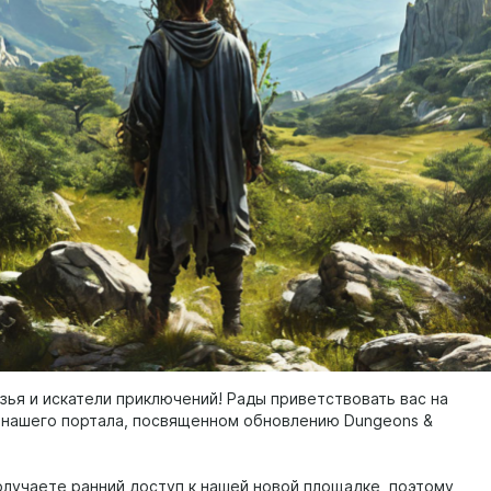
зья и искатели приключений! Рады приветствовать вас на
 нашего портала, посвященном обновлению Dungeons &
олучаете ранний доступ к нашей новой площадке, поэтому