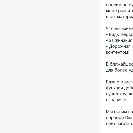
просим не с
мере развит
всех матери
Что вы найд
• Виды перс
• Заклинания
• Дорожная к
контентом)
В ближайшее
для более у
Важно отмет
функции доб
существующи
ограничен.
Мы ценим ва
сервере Dis
предлагать 