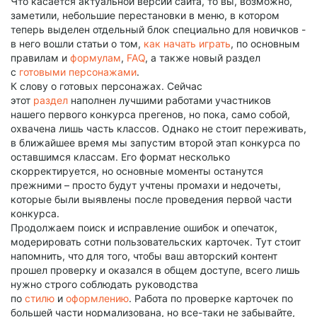
Что касается актуальной версии сайта, то вы, возможно,
заметили, небольшие перестановки в меню, в котором
теперь выделен отдельный блок специально для новичков -
в него вошли статьи о том,
как начать играть
, по основным
правилам и
формулам
,
FAQ
, а также новый раздел
с
готовыми персонажами
.
К слову о готовых персонажах. Сейчас
этот
раздел
наполнен лучшими работами участников
нашего первого конкурса прегенов, но пока, само собой,
охвачена лишь часть классов. Однако не стоит переживать,
в ближайшее время мы запустим второй этап конкурса по
оставшимся классам. Его формат несколько
скорректируется, но основные моменты останутся
прежними – просто будут учтены промахи и недочеты,
которые были выявлены после проведения первой части
конкурса.
Продолжаем поиск и исправление ошибок и опечаток,
модерировать сотни пользовательских карточек. Тут стоит
напомнить, что для того, чтобы ваш авторский контент
прошел проверку и оказался в общем доступе, всего лишь
нужно строго соблюдать руководства
по
стилю
и
оформлению
. Работа по проверке карточек по
большей части нормализована, но все-таки не забывайте,