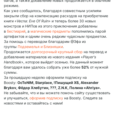
багов, а также добавление новых продолжается в обычном
режиме.
Как уже сообщалось, благодаря совместным усилиям
закрыли сбор на компенсацию расходов на приобретение
книги «
Vecna: Eve Of Ruin
» и теперь более 30 новых
монстров и НИПов из этого приключения добавлены
в
бестиарий
, а
магические предметы
пополнились парой
артефактов и одним очень редким чудесным предметом.
За помощь с переводом благодарим @Эфа из
группы
Подземелья и Близняшки
.
Продолжается
долгосрочный крупный сбор
на перевод и
добавление материалов из нового издания «
Player's
Handbook
», которое выйдет осенью. На данный момент
благодаря вам удалось собрать уже более
52%
от нужной
суммы.
За прошедшую неделю оформили подписку на
Boosty:
OcToNIM, Starplace, !Пишущий ХБ, Alexander
Brykov, Фёдор Хлебутин, ???, Z.N.K, Полина «Ahriya».
Не забывайте, что и вы можете помочь сайту существовать
и улучшаться,
оформив подписку
на Boosty. Следите за
новостями и оставайтесь с нами!