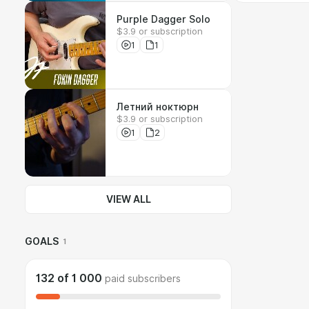
Purple Dagger Solo
$3.9 or subscription
1
1
Летний ноктюрн
$3.9 or subscription
1
2
VIEW ALL
GOALS
1
132
of
1 000
paid subscribers