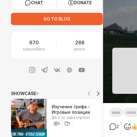
CHAT
DONATE
GO TO BLOG
670
288
subscribers
posts
SHOWCASE
9
Изучение грифа -
Игровые позиции
solo
соло
$6.5 or subscription
1
1
2