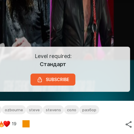
Level required:
Стандарт
SUBSCRIBE
ozbourne
steve
stevens
соло
разбор
19