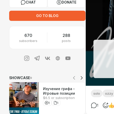
CHAT
DONATE
GO TO BLOG
670
288
subscribers
posts
SHOWCASE
9
Изучение грифа -
Игровые позиции
solo
ozzy
$6.5 or subscription
1
1
1