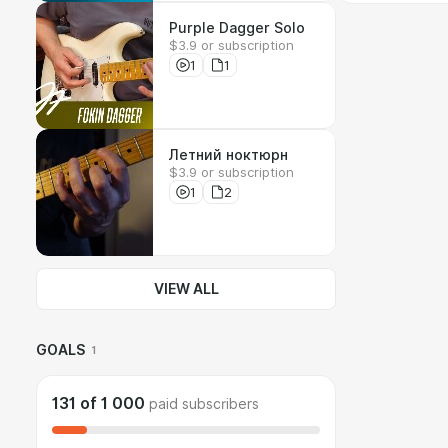
Purple Dagger Solo
$3.9 or subscription
1
1
Летний ноктюрн
$3.9 or subscription
1
2
VIEW ALL
GOALS
1
131
of
1 000
paid subscribers