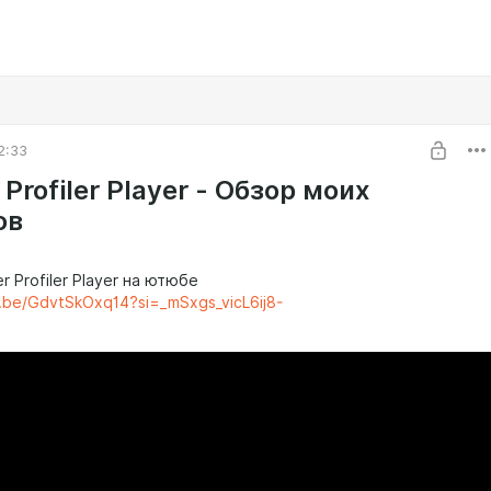
2:33
Profiler Player - Обзор моих
ов
 Profiler Player на ютюбе
u.be/GdvtSkOxq14?si=_mSxgs_vicL6ij8-