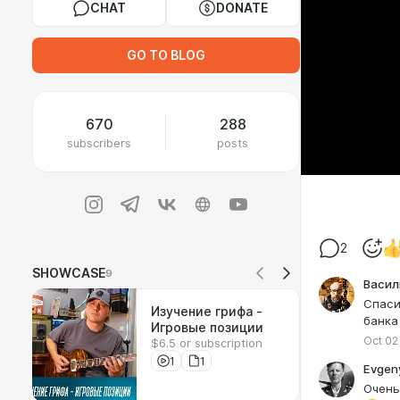
CHAT
DONATE
GO TO BLOG
670
288
subscribers
posts
2
SHOWCASE
9
Васил
Спаси
Изучение грифа -
банка
Игровые позиции
Oct 02
$6.5 or subscription
1
1
Evgeny
Очень