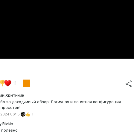
11
ий Хритинин
бо за доходчивый обзор! Логичная и понятная конфигурация
 пресетов!
 2024 06:15
1
 Rivkin
 полезно!