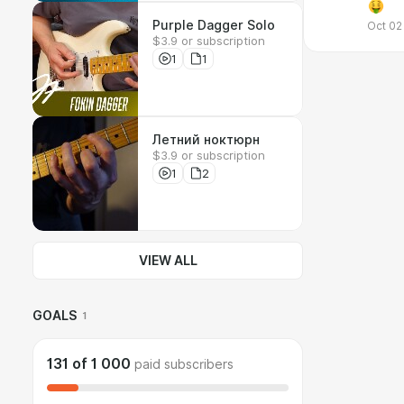
Purple Dagger Solo
Oct 02
$3.9 or subscription
1
1
Летний ноктюрн
$3.9 or subscription
1
2
VIEW ALL
GOALS
1
131
of
1 000
paid subscribers