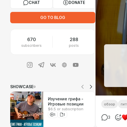
CHAT
DONATE
GO TO BLOG
670
288
subscribers
posts
SHOWCASE
9
Изучение грифа -
Игровые позиции
обзор
ги
$6.5 or subscription
1
1
3