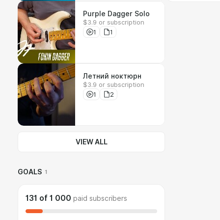
Purple Dagger Solo
$3.9 or subscription
1
1
Летний ноктюрн
$3.9 or subscription
1
2
VIEW ALL
GOALS
1
131
of
1 000
paid subscribers