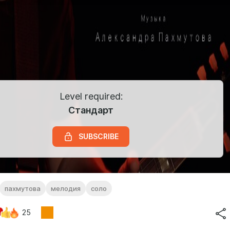
Level required:
Стандарт
SUBSCRIBE
пахмутова
мелодия
соло
25