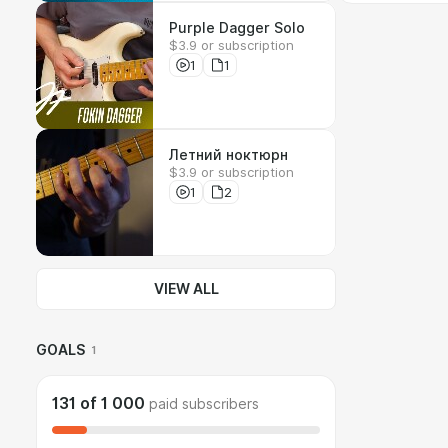
Purple Dagger Solo
$3.9 or subscription
1
1
Летний ноктюрн
$3.9 or subscription
1
2
VIEW ALL
GOALS
1
131
of
1 000
paid subscribers