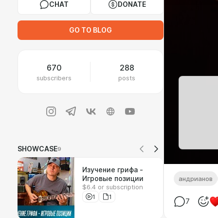
CHAT
DONATE
GO TO BLOG
670
288
subscribers
posts
SHOWCASE
9
Изучение грифа -
Игровые позиции
андрианов
$6.4 or subscription
1
1
7