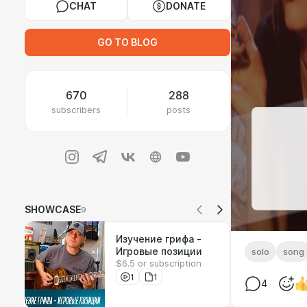
CHAT
DONATE
GO TO BLOG
670
288
subscribers
posts
SHOWCASE
9
Изучение грифа -
Игровые позиции
solo
song
$6.5 or subscription
1
1
4