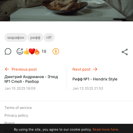
марафон
рифф
riff
19
Previous post
Next post
Дмитрий Андрианов - Этюд
Рифф №1 - Hendrix Style
№1 Cmoll - Разбор
Jan 10 2025 19:09
Jan 13 2025 21:53
Terms of service
Privacy policy
Brand
By using the site, you agree to our cookie policy.
Read more here.
Support