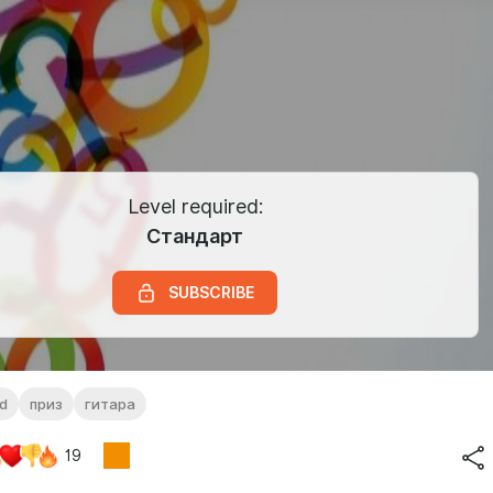
Level required:
Стандарт
SUBSCRIBE
td
приз
гитара
19