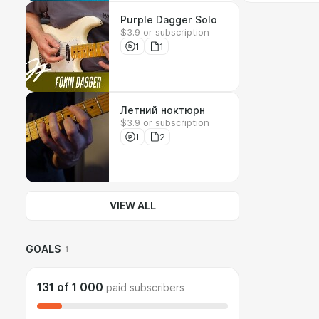
Purple Dagger Solo
$3.9 or subscription
1
1
Летний ноктюрн
$3.9 or subscription
1
2
VIEW ALL
GOALS
1
131
of
1 000
paid subscribers