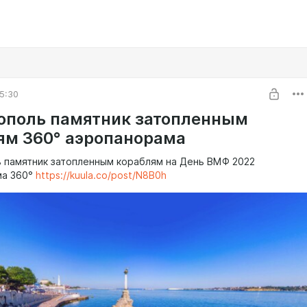
5:30
ополь памятник затопленным
ям 360° аэропанорама
 памятник затопленным кораблям на День ВМФ 2022
ма 360°
https://kuula.co/post/N8B0h