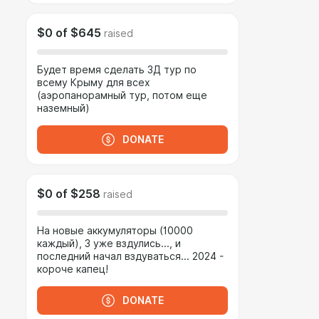
$0
of
$645
raised
Будет время сделать 3Д тур по
всему Крыму для всех
(аэропанорамный тур, потом еще
наземный)
DONATE
$0
of
$258
raised
На новые аккумуляторы (10000
каждый), 3 уже вздулись..., и
последний начал вздуваться... 2024 -
короче капец!
DONATE