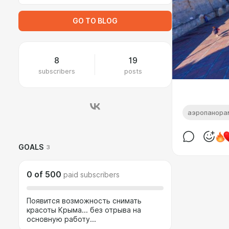
GO TO BLOG
8
19
subscribers
posts
аэропанора
GOALS
3
0
of
500
paid subscribers
Появится возможность снимать
красоты Крыма... без отрыва на
основную работу...