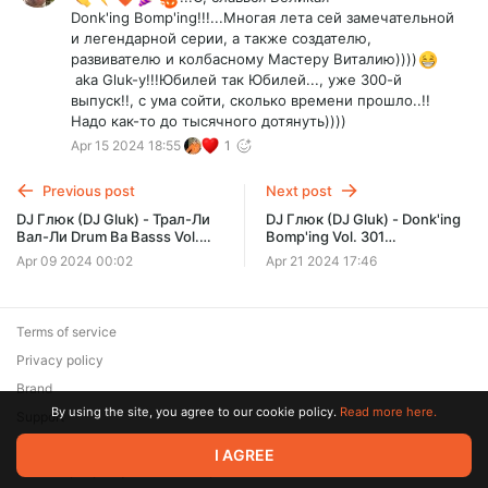
Donk'ing Bomp'ing!!!...Многая лета сей замечательной
и легендарной серии, а также создателю,
развивателю и колбасному Мастеру Виталию))))
aka Gluk-у!!!Юбилей так Юбилей..., уже 300-й
выпуск!!, с ума сойти, сколько времени прошло..!!
Надо как-то до тысячного дотянуть))))
Apr 15 2024 18:55
1
Previous post
Next post
DJ Глюк (DJ Gluk) - Трал-Ли
DJ Глюк (DJ Gluk) - Donk'ing
Вал-Ли Drum Ba Basss Vol.
Bomp'ing Vol. 301
180 (D'n'B) Апрель 2024
[Pumping/Scouse House]
Apr 09 2024 00:02
Apr 21 2024 17:46
Апрель 2024
Terms of service
Privacy policy
Brand
By using the site, you agree to our cookie policy.
Read more here.
Support
© 2026 Zaya Solutions Limited. All rights reserved. All trademarks
I AGREE
are the property of their respective owners.