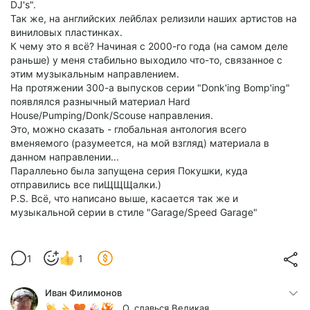
DJ's".
Так же, на английских лейблах релизили наших артистов на
виниловых пластинках.
К чему это я всё? Начиная с 2000-го года (на самом деле
раньше) у меня стабильно выходило что-то, связанное с
этим музыкальным направлением.
На протяжении 300-а выпусков серии "Donk'ing Bomp'ing"
появлялся разнычный материал Hard
House/Pumping/Donk/Scouse направления.
Это, можно сказать - глобальная антология всего
вменяемого (разумеется, на мой взгляд) материала в
данном направлении...
Параллеьно была запущена серия Покушки, куда
отправились все пиЩЩЩалки.)
P.S. Всё, что написано выше, касается так же и
музыкальной серии в стиле "Garage/Speed Garage"
1
1
Иван Филимонов
...О, славься Великая