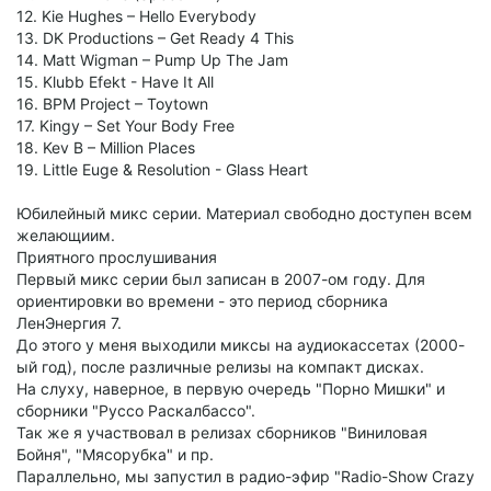
12. Kie Hughes – Hello Everybody
13. DK Productions – Get Ready 4 This
14. Matt Wigman – Pump Up The Jam
15. Klubb Efekt - Have It All
16. BPM Project – Toytown
17. Kingy – Set Your Body Free
18. Kev B – Million Places
19. Little Euge & Resolution - Glass Heart
Юбилейный микс серии. Материал свободно доступен всем
желающиим.
Приятного прослушивания
Первый микс серии был записан в 2007-ом году. Для
ориентировки во времени - это период сборника
ЛенЭнергия 7.
До этого у меня выходили миксы на аудиокассетах (2000-
ый год), после различные релизы на компакт дисках.
На слуху, наверное, в первую очередь "Порно Мишки" и
сборники "Руссо Раскалбассо".
Так же я участвовал в релизах сборников "Виниловая
Бойня", "Мясорубка" и пр.
Параллельно, мы запустил в радио-эфир "Radio-Show Crazy