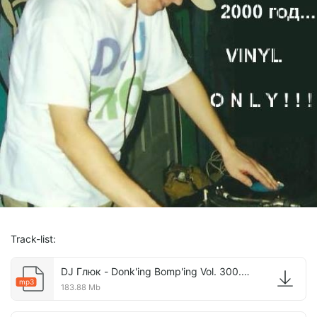
Track-list:
DJ Глюк - Donk'ing Bomp'ing Vol. 300.mp3
mp3
183.88 Mb