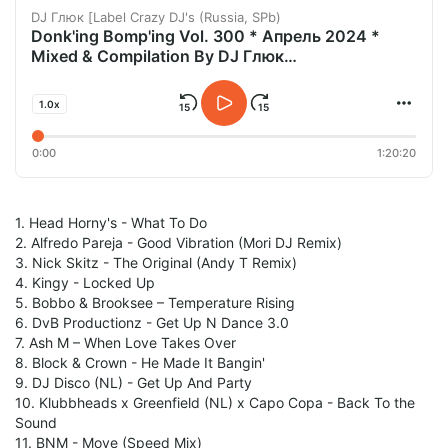
DJ Глюк [Label Crazy DJ's (Russia, SPb)
Donk'ing Bomp'ing Vol. 300 * Апрель 2024 *
Mixed & Compilation By DJ Глюк
https://boosty.to/djgluk/
1.0x
0:00
1:20:20
1. Head Horny's - What To Do
2. Alfredo Pareja - Good Vibration (Mori DJ Remix)
3. Nick Skitz - The Original (Andy T Remix)
4. Kingy - Locked Up
5. Bobbo & Brooksee – Temperature Rising
6. DvB Productionz - Get Up N Dance 3.0
7. Ash M – When Love Takes Over
8. Block & Crown - He Made It Bangin'
9. DJ Disco (NL) - Get Up And Party
10. Klubbheads x Greenfield (NL) x Capo Copa - Back To the
Sound
11. BNM - Move (Speed Mix)