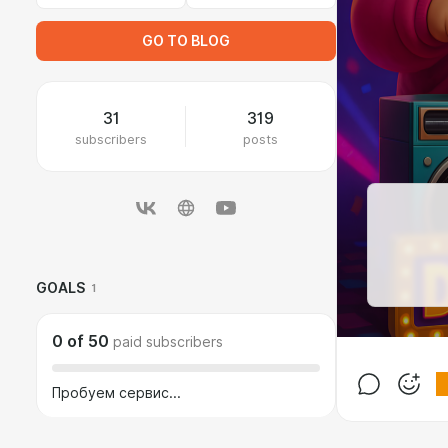
GO TO BLOG
31
319
subscribers
posts
GOALS
1
0
of
50
paid subscribers
Пробуем сервис...