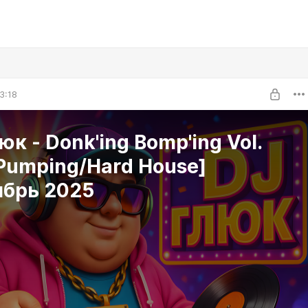
3:18
юк - Donk'ing Bomp'ing Vol.
Pumping/Hard House]
ябрь 2025