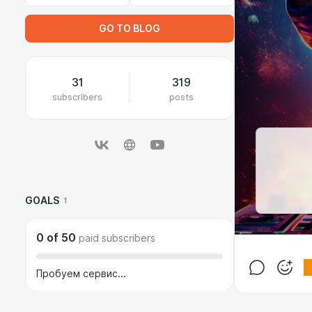
GO TO BLOG
31
319
subscribers
posts
GOALS
1
0
of
50
paid subscribers
Пробуем сервис...