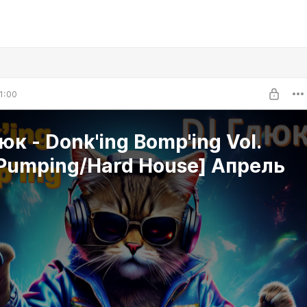
1:00
юк - Donk'ing Bomp'ing Vol.
Pumping/Hard House] Апрель