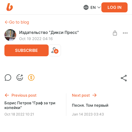
LOG IN
EN
Go to blog
Издательство "Дикси Пресс"
Oct 19 2022 04:16
SUBSCRIBE
Сборник киносценариев "Продолжение
следует..."
Level required:
Конкурсы
"Продолжение следует..." - третий сборник киносценариев
серии "Прорыв" издательства "Дикси Пресс"
Previous post
Next post
UNLOCK POST
Борис Петров "Граф за три
Песня. Том первый
копейки"
Oct 18 2022 10:21
Jan 14 2023 03:43