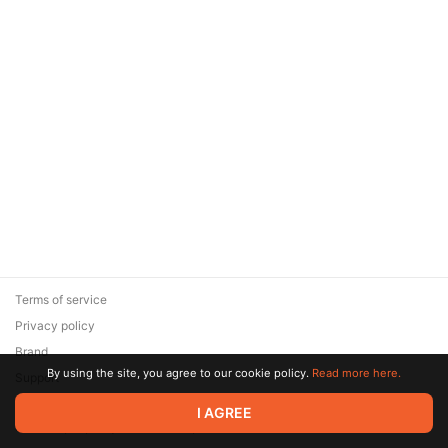
Terms of service
Privacy policy
Brand
By using the site, you agree to our cookie policy.
Read more here.
Support
© 2026 Zaya Solutions Limited. All rights reserved. All trademarks
I AGREE
are the property of their respective owners.