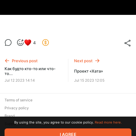
4
Previous post
Next post
Как будто кто-то или что-
Проект «Хата»
то...
Jul 12 2023 14:14
Jul 15 2023 12:05
Terms of service
Privacy policy
Brand
By using the site, you agree to our cookie policy.
Read more here.
Support
© 2026 Zaya Solutions Limited. All rights reserved. All trademarks
I AGREE