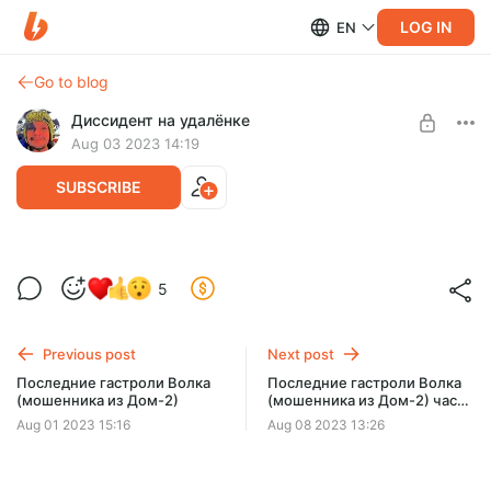
LOG IN
EN
Go to blog
Диссидент на удалёнке
Aug 03 2023 14:19
SUBSCRIBE
Последние гастроли Волка (мошенника
5
из Дом-2) часть вторая
Level required:
Читатель
Арест мошенника Андрея Наумова (Дом-2)
Previous post
Next post
UNLOCK POST
Последние гастроли Волка
Последние гастроли Волка
(мошенника из Дом-2)
(мошенника из Дом-2) часть
третья
Aug 01 2023 15:16
Aug 08 2023 13:26