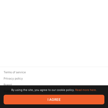
Terms of service
Privacy policy
Brand
By using the site, you agree to our cookie policy.
Read more here.
Support
© 2026 Zaya Solutions Limited. All rights reserved. All trademarks
I AGREE
are the property of their respective owners.