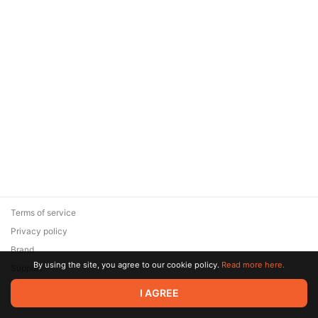
Terms of service
Privacy policy
Brand
By using the site, you agree to our cookie policy.
Read more here.
Support
© 2026 Zaya Solutions Limited. All rights reserved. All trademarks
I AGREE
are the property of their respective owners.