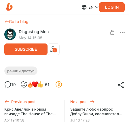
LOG IN
EN
Go to blog
Disgusting Men
May 14 15:35
SUBSCRIBE
266. Heroes of Might & Magic & Aliens
ранний доступ
Level required:
Классический аудиоформат. Ничего лишнего.
Вломить реала
19
61
SUBSCRIBE
Previous post
Next post
Крис Авеллон в новом
Задайте любой вопрос
эпизоде The House of The
Дэйву Ошри, сооснователю
Dev. Ранний доступ,
издательства New Blood
Apr 19 10:58
Jul 13 17:28
английская версия
Interactive