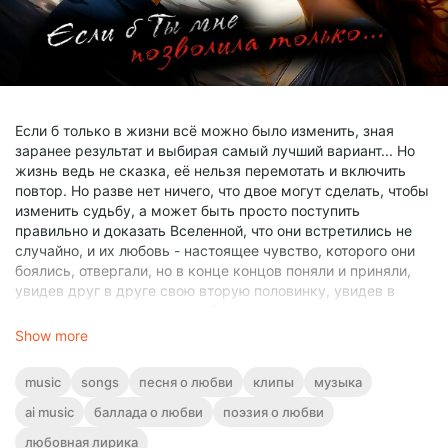
Если б только в жизни всё можно было изменить, зная
заранее результат и выбирая самый лучший вариант... Но
жизнь ведь не сказка, её нельзя перемотать и включить
повтор. Но разве нет ничего, что двое могут сделать, чтобы
изменить судьбу, а может быть просто поступить
правильно и доказать Вселенной, что они встретились не
случайно, и их любовь - настоящее чувство, которого они
боялись, отвергали, но в конце концов поняли и приняли,
увидев друг в друге свою вторую половинку, увидев в
отражении глаз напротив себя, поняв, что вот она - моя
настоящая любовь!
Show more
Это не грустная история, а слова надежды, веры и любви.
music
songs
песня о любви
клипы
музыка
Пусть хотя бы в этих строках останется то, чего...
возможно... уже не случится в жизни...
ai music
баллада о любви
поэзия о любви
любовная лирика