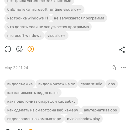
нет файла vcruntime140 в системе
Level required:
Если появилась сообщение об ошибке, что в системе нет
библиотека microsoft runtime visual c++
Наблюдатель
файла VCRUNTIME140_1.DLL, то решение найдете внутри
этого поста!
настройка windows 11
не запускается программа
UNLOCK POST
что делать если не запускается программа
microsoft windows
visual c++
May 22 11:24
Camo Studio: удобная программа для
видеосъемка
видеомонтаж на пк
camo studio
obs
видеозаписи на ПК
как записывать видео на пк
Level required:
Camo Studio - отличная программа для видеозаписи на ПК и
как подключить смартфон как вебку
Наблюдатель
со смартфона
как сделать из смартфона веб камеру
альтернатива obs
UNLOCK POST
видеозапись на компьютере
nvidia shadowplay