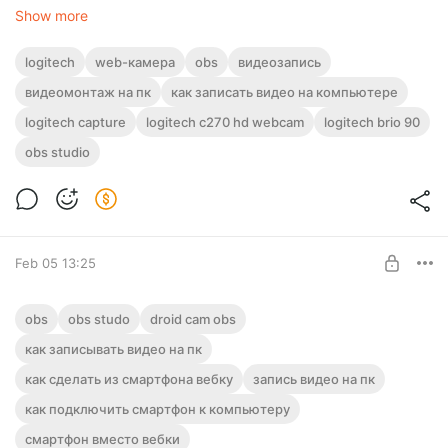
настроить для поддержки любой веб-камеры или
Show more
устройства захвата видео:
logitech
web-камера
obs
видеозапись
видеомонтаж на пк
как записать видео на компьютере
logitech capture
logitech c270 hd webcam
logitech brio 90
obs studio
Feb 05 13:25
Droid Cam OBS или как записывать
obs
obs studo
droid cam obs
видео со смартфона на компьютере в
как записывать видео на пк
OBS Studio?
Level required:
как сделать из смартфона вебку
Наблюдатель
запись видео на пк
Droid Cam OBS или как записывать видео с смартфона на
как подключить смартфон к компьютеру
ПК в OBS? Приложение позволит превратить ваш смартфон
UNLOCK POST
в настоящую видеокамеру!
смартфон вместо вебки