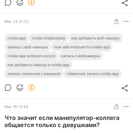
Mar 24 21:22
Как добавить и наложить веб-камеру
nvidia app
nvidia shadowplay
как добавить веб-камеру
для записи в NVIDIA App?
запись с веб-камеры
how add webcam to nvidia app
Level required:
Узнай как добавить и наложить изображение с веб или
nvidia app webcam record
Подписчик
запись с вебкамеры
цифровой камеры для записи в NVIDIA App, в том числе и
для геймплея!
как добавить камеру в nvidia app
UNLOCK POST
запись геймплея с камерой
геймплей запись nvidia app
Mar 19 13:54
Что значит если манипулятор-коллега
общается только с девушками?