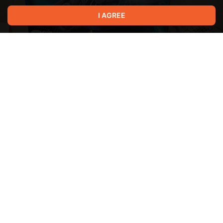
I AGREE
Только мы оправились пару лет от майнинг-бума, как
сегодня говорят о буме на ИИ дата-центры, которым нужно
все больше и больше памяти. Этот ажиотаж уже начал
влиять и на рынок электроники. Я сейчас про видеокарты.
Если еще в начале ноября можно было купить их по
относительно приятным ценам, то к концу ноября 2025
года цены уже успели вырасти на несколько тысяч.
В ролике я подробно комментирую актуальные цены на
видеокарты RTX 5050 - 5070, делюсь своим мнением и
впечатлениями от своих видеокарт - RTX 3060 и новенькой
Palit RTX 5070 Infinity 3.
Show more