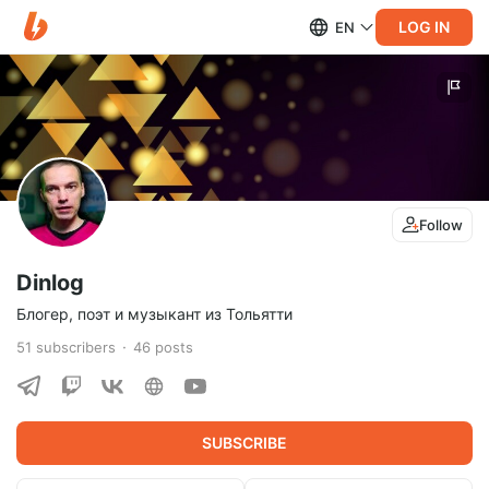
LOG IN
EN
Follow
Dinlog
Блогер, поэт и музыкант из Тольятти
51
subscribers
46
posts
SUBSCRIBE