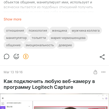
объектов общения, манипулирует ими, использует и
всячески пытается из подобных отношений получить
максимальную выгоду для себя в материальном или
эмоциональном плане.
Show more
Здесь не стану приводить текст, который вы можете найти
отношения
психология
женщина
мужчина коллега
сами на сайте
Dinlog.ru
, а прикладываю ссылку на видео с
YouTube:
манипулятор
тольятти
мария чермошенцева
общение
эмоциональность
доверие
Mar 13 19:16
Как подключить любую веб-камеру в
программу Logitech Capture