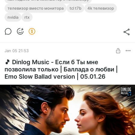
5070?
Level required:
телевизор вместо монитора
Наблюдатель
tcl t7b
4k телевизор
Что делать, если на телевизоре TCL при подключении
nvidia
rtx
компьютера нет сигнала 4K, а только 1080p?
UNLOCK POST
Jan 05 21:53
🎵 Dinlog Music - Если б Ты мне
позволила только | Баллада о любви |
Emo Slow Ballad version | 05.01.26