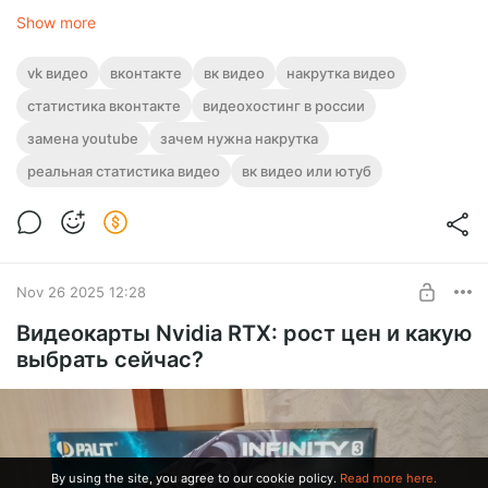
Show more
vk видео
вконтакте
вк видео
накрутка видео
статистика вконтакте
видеохостинг в россии
замена youtube
зачем нужна накрутка
реальная статистика видео
вк видео или ютуб
Nov 26 2025 12:28
Видеокарты Nvidia RTX: рост цен и какую
выбрать сейчас?
By using the site, you agree to our cookie policy.
Read more here.